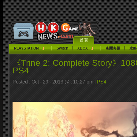
首頁
PLAYSTATION
Switch
XBOX
奇聞奇視
攻略
《Trine 2: Complete Story》1
PS4
Posted : Oct - 29 - 2013 @ : 10:27 pm |
PS4