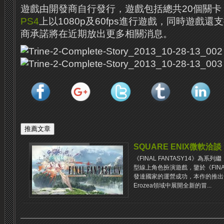
遊戲由開發商自行發行，遊戲包括總共20個關卡
PS4
上以1080p及60fps進行遊戲，同時遊戲還
商承諾將在近期放出更多相關消息。
SQUARE ENIX微軟洽談《
《FINAL FANTASY14》為系列繼
型線上角色扮演遊戲，鑒於《FINAL
發達國家的運營成功，本作的推出
Erozea領域中展開全新的冒...