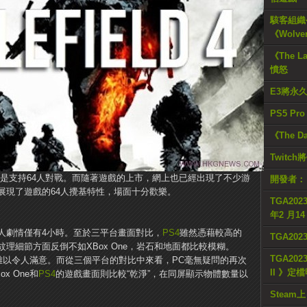
駭客組織公
《Wolve
《The L
憤怒
E3將永
PS5 Pr
《The D
Twitc
是支持64人對戰。而隨著遊戲的上市，網上也已經出現了不少游
開發者：
展現了遊戲的64人攪基特性，場面十分歡樂。
TGA2023
年2 月1
人劇情僅有4小時。至於三平台畫面對比，
PS4
雖然憑藉較高的
TGA20
理細節方面反倒不如XBox One，岩石和地面都比較模糊。
TGA2023
實難以令人滿意。而從三個​​平台的對比中來看，PC毫無疑問的再次
II 》定
 One和
PS4
的遊戲畫面則比較“乾淨”，在同屏顯示物體數量以
Steam上