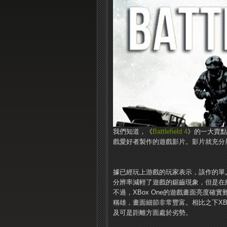
我們知道，《
Battlefield 4
》的一大賣點
戲愛好者製作的遊戲影片。影片就充分
據已經玩上游戲的玩家表示，該作的單
分辨率減輕了遊戲的鋸齒現象，但是在紋
不過，XBox One的遊戲畫面亮度確
稱雄，畫面細節非常豐富。相比之下XBox
及可是距離方面處於劣勢。