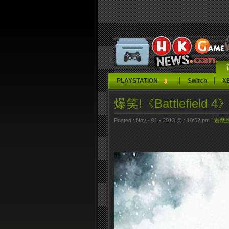
PLAYSTATION
Switch
X
爆笑!《Battlefield
Posted : Nov - 01 - 2013 @ : 10:52 pm |
遊戲