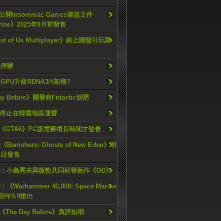
開Insomniac Games被盜文件
rine》2025年9月前發售
ast of Us Multiplayer》終止開發引玩家
久停辦
o GPU升級RDNA3/4架構?
ay Before》開發商Fntastic倒閉
h將停止在韓國地區運營
《GTA6》PC版需要很長時間才發售
《Banishers: Ghosts of New Eden》明
4 日發售
23 : 小島秀夫與微軟共同研發新作《OD》
 : 《Warhammer 40,000: Space Marine
檔明年9.9推出
《The Day Before》負評如潮