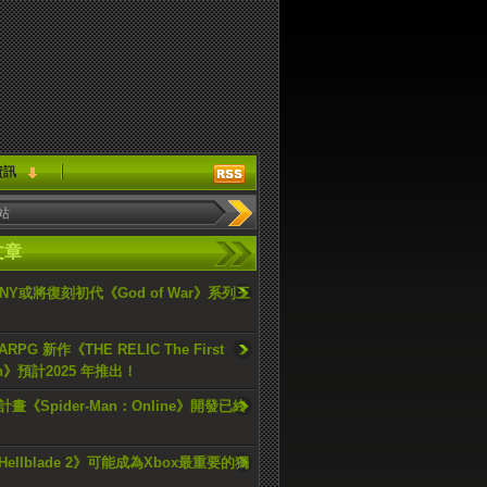
資訊
文章
ONY或將復刻初代《God of War》系列三
PG 新作《THE RELIC The First
an》預計2025 年推出！
畫《Spider-Man：Online》開發已終
ellblade 2》可能成為Xbox最重要的獨