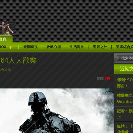
首頁
BOX
奇聞奇視
攻略心得
生活科技
遊戲之外
遊戲綜合
 4》64人大歡樂
近期
綜合資訊
點閱
530
傳聞: S
部曲！
韓國獨立AR
Guardi
記者：原計
止
媒體：《H
佔遊戲