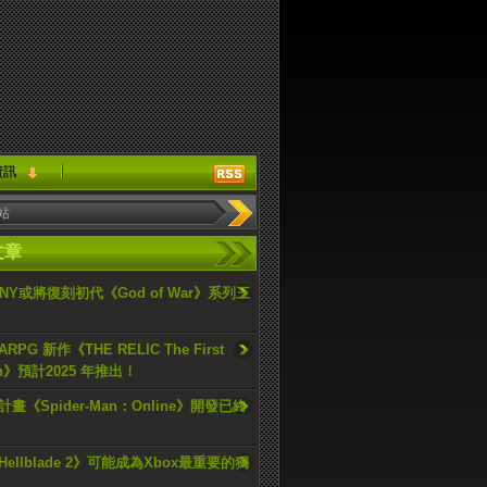
資訊
文章
ONY或將復刻初代《God of War》系列三
PG 新作《THE RELIC The First
an》預計2025 年推出！
畫《Spider-Man：Online》開發已終
ellblade 2》可能成為Xbox最重要的獨