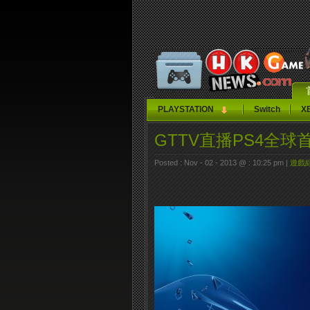
PLAYSTATION
Switch
X
GTTV直播PS4全球
Posted : Nov - 02 - 2013 @ : 10:25 pm |
遊戲