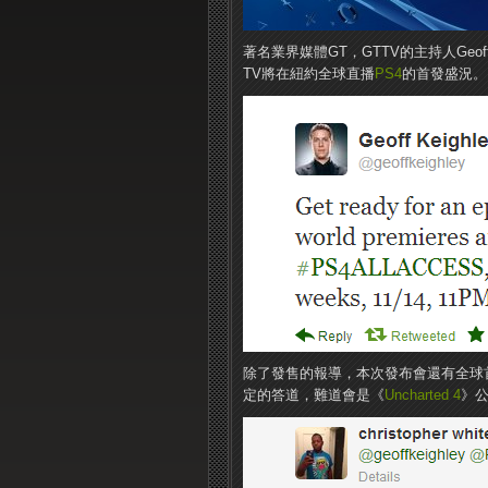
著名業界媒體GT，GTTV的主持人Geoff K
TV將在紐約全球直播
PS4
的首發盛況。
除了發售的報導，本次發布會還有全球
定的答道，難道會是《
Uncharted 4
》