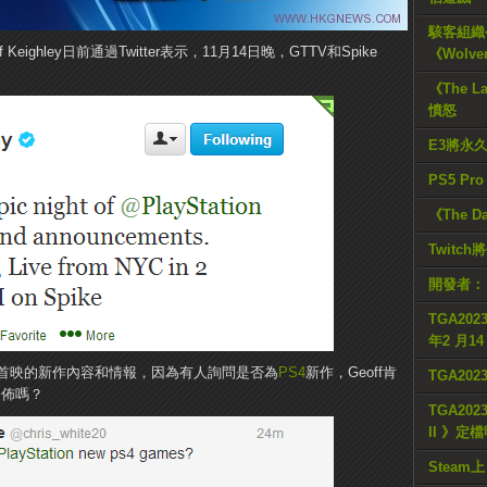
駭客組織公
eighley日前通過Twitter表示，11月14日晚，GTTV和Spike
《Wolve
《The L
憤怒
E3將永
PS5 Pr
《The D
Twitc
開發者：
TGA2023
年2 月1
首映的新作內容和情報，因為有人詢問是否為
PS4
新作，Geoff肯
TGA20
公佈嗎？
TGA2023
II 》定
Steam上