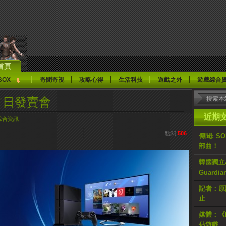
首頁
BOX
奇聞奇視
攻略心得
生活科技
遊戲之外
遊戲綜合
首日發賣會
近期
綜合資訊
點閱
506
傳聞: S
部曲！
韓國獨立AR
Guardi
記者：原計
止
媒體：《H
佔遊戲