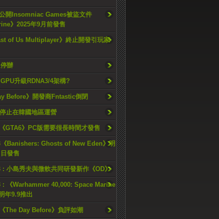
開Insomniac Games被盜文件
rine》2025年9月前發售
ast of Us Multiplayer》終止開發引玩家
久停辦
o GPU升級RDNA3/4架構?
ay Before》開發商Fntastic倒閉
h將停止在韓國地區運營
《GTA6》PC版需要很長時間才發售
《Banishers: Ghosts of New Eden》明
4 日發售
23 : 小島秀夫與微軟共同研發新作《OD》
 : 《Warhammer 40,000: Space Marine
檔明年9.9推出
《The Day Before》負評如潮