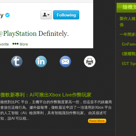
隨機
製作人稱《A
係
一年間多
《inFa
《榮耀戰
《GT S
微軟新專利：AI可揪出Xbox Live作弊玩家
雖然對比PC 平台，主機平台的作弊難度要高一些，但這並不代錶廠商
會放任這種行為。據外媒報導，微軟最近申請了一項適用於Xbox 平台
的人工智能（AI）檢測專利，具有智能識別作弊玩家。 由其描述可
知，該AI 可以梳...