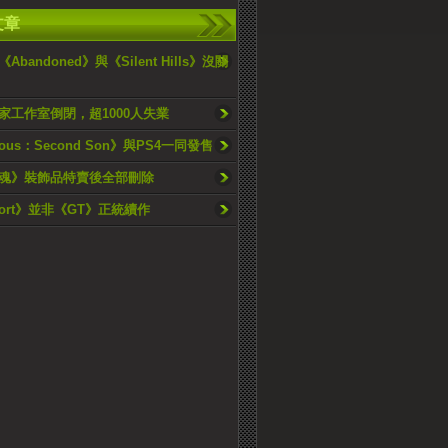
文章
bandoned》與《Silent Hills》沒關
家工作室倒閉，超1000人失業
mous：Second Son》與PS4一同發售
魂》裝飾品特賣後全部刪除
port》並非《GT》正統續作