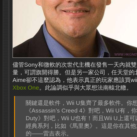
儘管Sony和微軟的次世代主機在發售一天內就雙
量，可謂旗開得勝。但是另一家公司，任天堂的北美總裁R
Aime卻不這麼認為，他表示真正的玩家應該買wi
Xbox One
。此論調似乎與大眾想法南轅北轍。
關鍵還是軟件，Wii U集齊了最多軟件。你
《Assassin’s Creed 4》對吧，Wii U有，你
Duty》對吧，Wii U也有！而且Wii U上
經典系列，比如《馬里奧》。這是你在其他
的——雷吉表示。