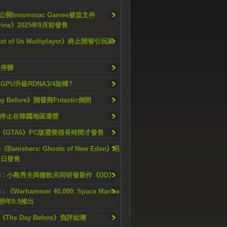
開Insomniac Games被盜文件
rine》2025年9月前發售
ast of Us Multiplayer》終止開發引玩家
久停辦
o GPU升級RDNA3/4架構?
ay Before》開發商Fntastic倒閉
h將停止在韓國地區運營
《GTA6》PC版需要很長時間才發售
《Banishers: Ghosts of New Eden》明
4 日發售
23 : 小島秀夫與微軟共同研發新作《OD》
 : 《Warhammer 40,000: Space Marine
檔明年9.9推出
《The Day Before》負評如潮