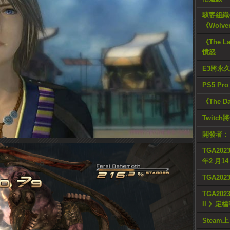
駭客組織公
《Wolve
《The L
憤怒
E3將永
PS5 Pr
《The D
Twitc
開發者：
TGA2023
年2 月1
TGA20
TGA2023
II 》定
Steam上