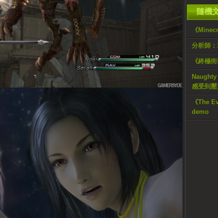
隨機
《Mine
分析師：
《終極街
Naughty
感受到壓
《The E
demo