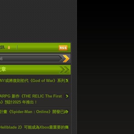
資訊
文章
ONY或將復刻初代《God of War》系列三
PG 新作《THE RELIC The First
an》預計2025 年推出！
畫《Spider-Man：Online》開發已終
ellblade 2》可能成為Xbox最重要的獨