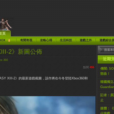
首頁
BOX
奇聞奇視
攻略心得
生活科技
遊戲之外
遊戲綜合
 XIII-2》新圖公佈
近期
ox 360
點閱
456
傳聞: S
部曲！
ANTASY XIII-2》的最新遊戲截圖，該作將在今冬登陸Xbox360和
韓國獨立AR
Guardi
記者：原計
止
媒體：《H
佔遊戲