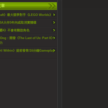
文章
craft》最大競爭對手《LEGO Worlds》
3A大作5年內或取消實體碟
霸4》不會有雞肋角色
 Dog：開發《The Last of Us: Part II》
力
vil Within》提前發售!16分鐘Gameplay