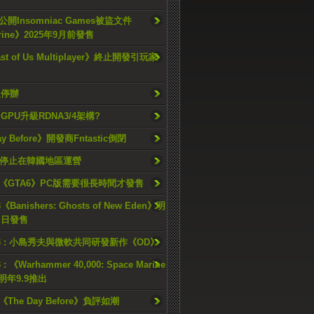
開Insomniac Games被盜文件
rine》2025年9月前發售
ast of Us Multiplayer》終止開發引玩家
久停辦
o GPU升級RDNA3/4架構?
ay Before》開發商Fntastic倒閉
h將停止在韓國地區運營
《GTA6》PC版需要很長時間才發售
《Banishers: Ghosts of New Eden》明
4 日發售
23 : 小島秀夫與微軟共同研發新作《OD》
 : 《Warhammer 40,000: Space Marine
檔明年9.9推出
《The Day Before》負評如潮