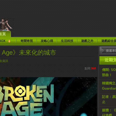
首頁
BOX
奇聞奇視
攻略心得
生活科技
遊戲之外
遊戲綜合
en Age》未來化的城市
近期
合資訊
點閱
568
傳聞: S
部曲！
韓國獨立AR
Guardi
記者：原計
止
媒體：《H
佔遊戲