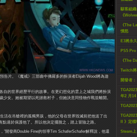
駭客組織公
《Wolve
《The L
憤怒
E3將永
PS5 Pr
《The D
Twitc
出了預告片。《魔戒》三部曲中佛羅多的扮演者Elijah Wood將為遊
開發者：
TGA2023
他們在各自的世界經歷平行的故事。在更幻想化的雲上之城我們將扮演
年2 月1
十幾歲少女。她被期望以死拯救村子，但她決意同怪物作戰並離開。
。
TGA20
TGA2023
一位生活在吊艙裡的孤獨男孩，他的父母在世界毀滅前把他送了出
II 》定
但有點過於保護他了。所以他決定擺脫之，踏上冒險之路。
Double Fine的領導Tim SchaferSchafer解釋說，他還
Steam上