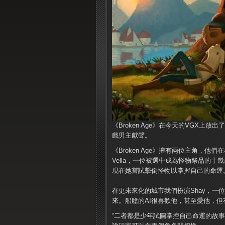
《Broken Age》在今天的VGX上放
戲男主獻聲。
《Broken Age》擁有兩位主角，
Vella，一位被選中成為怪物祭品的
現在她嘗試擊倒怪物以掌握自己的命運
在更未來化的城市我們扮演Shay，
來。船艙的AI很喜歡他，甚至愛他，
“二者都是少年試圖掌控自己命運的故事，”開發商