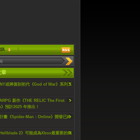
資訊
文章
ONY或將復刻初代《God of War》系列三
PG 新作《THE RELIC The First
an》預計2025 年推出！
畫《Spider-Man：Online》開發已終
ellblade 2》可能成為Xbox最重要的獨