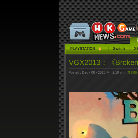
PLAYSTATION
Switch
X
VGX2013：《Brok
Posted : Dec - 08 - 2013 @ : 2:19 pm |
遊戲綜