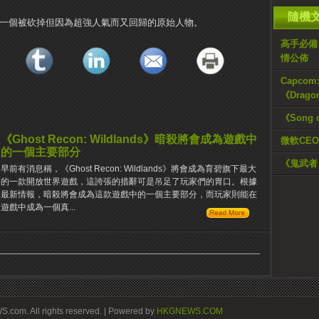
隨機
rtis，一個被砍掉但因為超強人氣而又回歸的原始人物。
高手必備《
情公佈
Capcom
《Drag
《Song 
《Ghost Recon: Wildlands》暗殺將會成為遊戲中
微軟CEO
的一個主要部分
《鬼武者
早前有消息稱，《Ghost Recon: Wildlands》將會成為育碧旗下最大
的一款開放世界遊戲，這誇張的措辭可是吊足了玩家們的胃口。根據
最新情報，暗殺將會成為這款遊戲中的一個主要部分，而玩家則能在
遊戲中成為一個真...
om. All rights reserved. | Powered by
HKGNEWS.COM