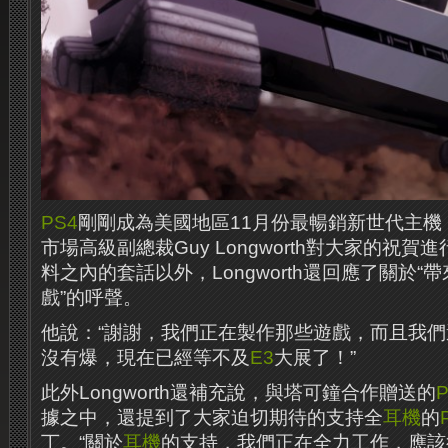
PS4
剛剛成為美國地區11月份最暢銷新世代主機，
市場高級副總裁Guy Longworth對大家的祝賀
料之內的套話以外，Longworth還回應了關於“
戲”的呼聲。
他說：“謝謝，我們正在製作那些遊戲，而且我
沒有爆，現在已經等不及
E3
大展了！”
此外Longworth還補充說，與塔可鐘合作贈送的
據之中，還提到了大家迫切期待的支持全
耳機
的
丁。
“關於
耳機
的支持，我們正在全力工作，應該