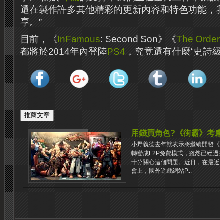
還在製作許多其他精彩的更新內容和特色功能，
享。”
目前，《
InFamous
: Second Son》《
The Order
都將於2014年內登陸
PS4
，究竟還有什麼“史詩
用錢買角色?《街霸》考慮向F
小野義德去年就表示將繼續開發《
轉變成F2P免費模式，雖然已經
十分關心這個問題。近日，在最近於新
會上，國外遊戲網站P...