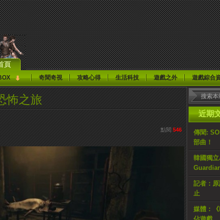
首頁
BOX
奇聞奇視
攻略心得
生活科技
遊戲之外
遊戲綜合
恐怖之旅
近期
點閱
546
傳聞: S
部曲！
韓國獨立AR
Guardi
記者：原計
止
媒體：《H
佔遊戲