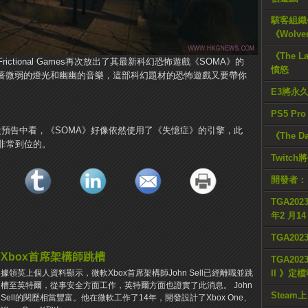
駭客組織公
《Wolve
《The L
ctional Games再次放出了其最新科幻恐怖遊戲《SOMA》的
憤怒
。伴隨著微弱的燈光和幽幽的音樂，這部科幻題材的恐怖遊戲又要帶你
E3將永
PS5 Pr
從預告中看，《SOMA》好像依然使用了《失憶症》的引擎，此
《The D
非常到位的。
Twitc
開發者：
TGA2023
年2 月1
TGA20
Xbox首席架構師跳槽
TGA2023
II 》定
據領英上個人資料顯示，微軟Xbox首席架構師John Sell已經離職並跳
槽至英特爾，從事安全方面工作，英特爾方面也證實了此消息。 John
Steam上
Sell的閱歷相當豐富。他在微軟工作了14年，開發設計了Xbox One、