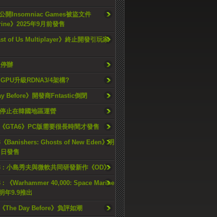
開Insomniac Games被盜文件
rine》2025年9月前發售
ast of Us Multiplayer》終止開發引玩家
久停辦
o GPU升級RDNA3/4架構?
ay Before》開發商Fntastic倒閉
h將停止在韓國地區運營
《GTA6》PC版需要很長時間才發售
《Banishers: Ghosts of New Eden》明
4 日發售
23 : 小島秀夫與微軟共同研發新作《OD》
 : 《Warhammer 40,000: Space Marine
檔明年9.9推出
《The Day Before》負評如潮