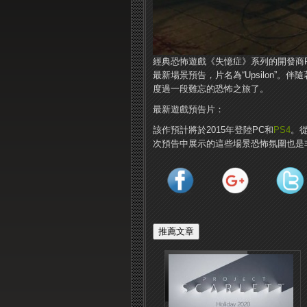
經典恐怖遊戲《失憶症》系列的開發商Fri
最新場景預告，片名為“Upsilon”
度過一段難忘的恐怖之旅了。
最新遊戲預告片：
該作預計將於2015年登陸PC和
PS4
。
次預告中展示的這些場景恐怖氛圍也是