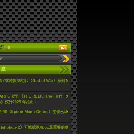
資訊
文章
ONY或將復刻初代《God of War》系列三
PG 新作《THE RELIC The First
an》預計2025 年推出！
畫《Spider-Man：Online》開發已終
ellblade 2》可能成為Xbox最重要的獨