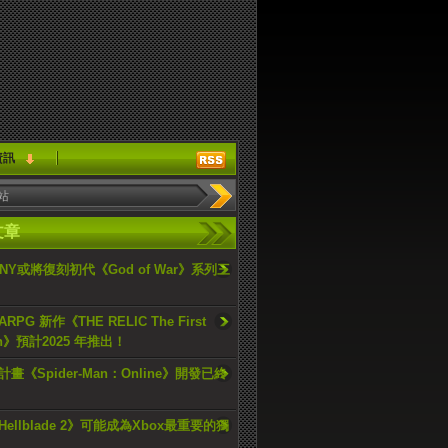
資訊
文章
ONY或將復刻初代《God of War》系列三
PG 新作《THE RELIC The First
an》預計2025 年推出！
畫《Spider-Man：Online》開發已終
ellblade 2》可能成為Xbox最重要的獨