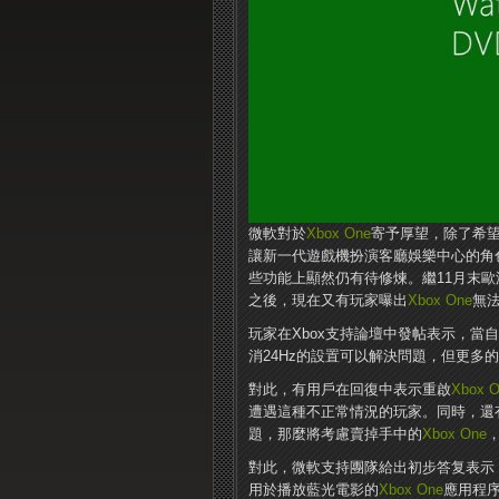
微軟對於
Xbox One
寄予厚望，除了希望
讓新一代遊戲機扮演客廳娛樂中心的角
些功能上顯然仍有待修煉。繼11月末歐
之後，現在又有玩家曝出
Xbox One
無法
玩家在Xbox支持論壇中發帖表示，當
消24Hz的設置可以解決問題，但更多
對此，有用戶在回復中表示重啟
Xbox 
遭遇這種不正常情況的玩家。同時，還
題，那麼將考慮賣掉手中的
Xbox One
對此，微軟支持團隊給出初步答复表示
用於播放藍光電影的
Xbox One
應用程