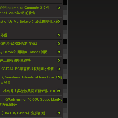
開Insomniac Games被盜文件
rine》2025年9月前發售
ast of Us Multiplayer》終止開發引玩家
久停辦
o GPU升級RDNA3/4架構?
ay Before》開發商Fntastic倒閉
h將停止在韓國地區運營
《GTA6》PC版需要很長時間才發售
《Banishers: Ghosts of New Eden》明
4 日發售
23 : 小島秀夫與微軟共同研發新作《OD》
 : 《Warhammer 40,000: Space Marine
檔明年9.9推出
《The Day Before》負評如潮