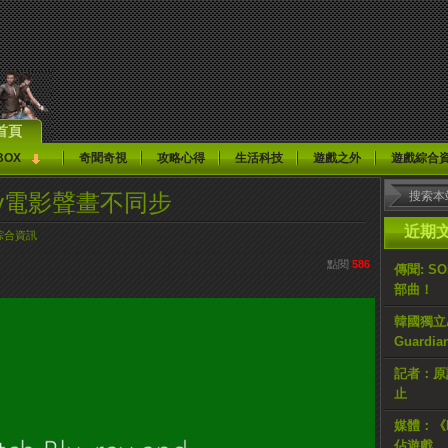
首頁
BOX
奇聞奇視
攻略心得
生活科技
遊戲之外
遊戲綜合
-ray電影聲畫不同步
近期
綜合資訊
點閱
586
傳聞: S
部曲！
韓國獨立AR
Guardi
記者：原計
止
媒體：《H
佔遊戲