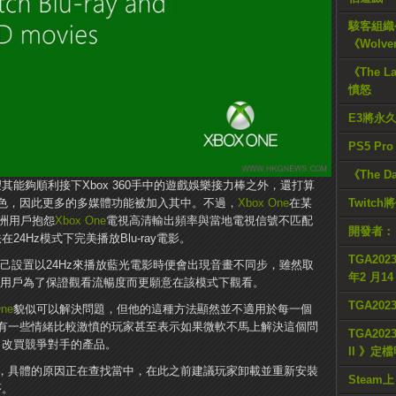
駭客組織公
《Wolve
《The L
憤怒
E3將永
PS5 Pr
《The D
其能夠順利接下Xbox 360手中的遊戲娛樂接力棒之外，還打算
色，因此更多的多媒體功能被加入其中。不過，
Xbox One
在某
Twitc
洲用戶抱怨
Xbox One
電視高清輸出頻率與當地電視信號不匹配
開發者：
在24Hz模式下完美播放Blu-ray電影。
TGA2023
自己設置以24Hz來播放藍光電影時便會出現音畫不同步，雖然取
年2 月1
的用戶為了保證觀看流暢度而更願意在該模式下觀看。
TGA20
One
貌似可以解決問題，但他的這種方法顯然並不適用於每一個
有一些情緒比較激憤的玩家甚至表示如果微軟不馬上解決這個問
TGA2023
，改買競爭對手的產品。
II 》定
，具體的原因正在查找當中，在此之前建議玩家卸載並重新安裝
Steam上
序。