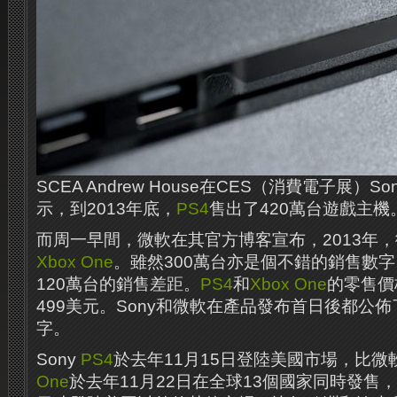
SCEA Andrew House在CES（消費電子展）
示，到2013年底，
PS4
售出了420萬台遊戲主機
而周一早間，微軟在其官方博客宣布，2013年，
Xbox One
。雖然300萬台亦是個不錯的銷售數
120萬台的銷售差距。
PS4
和
Xbox One
的零售價
499美元。Sony和微軟在產品發布首日後都公佈
字。
Sony
PS4
於去年11月15日登陸美國市場，比微
One
於去年11月22日在全球13個國家同時發售，