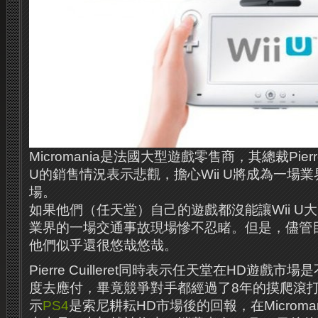
Micromania是法國大型遊戲零售商，其總裁Pierre C
U的銷售情況表示悲觀，擔心Wii U將成為一場業
場。
如果他們（任天堂）自己的遊戲都沒能讓Wii U大賣
業界的一場交通事故現場慘不忍睹。但是，儘管
他們似乎還很悠哉悠哉。
Pierre Cuilleret同時表示任天堂在HD遊戲
度去應付，畢竟競爭對手都經過了8年的摸爬滾打。Pierr
示
PS4
是索尼耕耘HD市場後的回報，在Microm