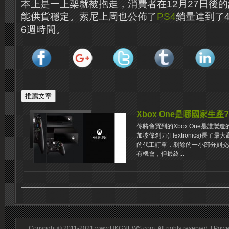
本上是一上架就被抱走，消費者在12月27日後
能供貨穩定。索尼上周也公佈了
PS4
銷量達到了
6週時間。
Xbox One是哪國家生產?
你將會買到的Xbox One是誰
加坡偉創力(Flextronics)長了最
的代工訂單，剩餘的一小部分則交
有機會，但最終...
Copyright © 2011-2021 www.HKGNEWS.com. All rights reserved. | Pow