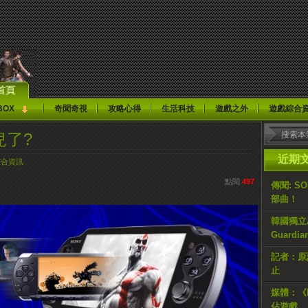
首頁
BOX
奇聞奇視
攻略心得
生活科技
遊戲之外
遊戲綜合
兒了?
近期
綜合資訊
點閱
497
傳聞: S
部曲！
韓國獨立AR
Guardi
記者：原計
止
媒體：《H
佔遊戲