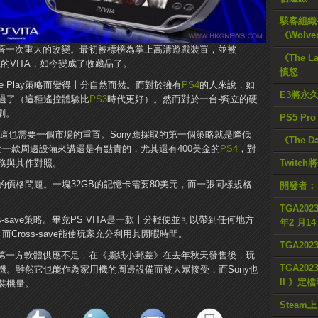
駭客組織公
《Wolve
面臨著一次重大的改變。最初被標榜為掌上高清遊戲裝置，並被
《The L
》保駕護航的VITA，如今變成了收藏品了。
憤怒
mote Play策略而變得十分自然而然。而對於擁有
PS4
的人來說，如
E3將永
過了（這種遙控體驗比
PS3
時代更好）。然而對於一台-獨立的硬
劇。
PS5 Pr
多，但這也需要一個市場的重置。Sony應採取的第一個策略就是降低
《The D
元對於一款周邊設備來講還是有點貴的，尤其還有400美金的
PS4
，對
服務與其作對照。
Twitc
價格問題。一塊32GB的記憶卡需要80美元，而一張同樣規格
開發者：
TGA2023
ross-save策略。畢竟PS VITA是一款十分輕便並可以帶到任何地方
年2 月1
，而Cross-save能使玩家充分利用其閒暇時間。
TGA20
前。第一方軟體供應不足，在《撕紙小郵差》在去年秋天發售後，玩
TGA2023
機。雖然它也能作為家用機的周邊設備而被大眾接受，而Sony也
II 》定
裝機量。
Steam上