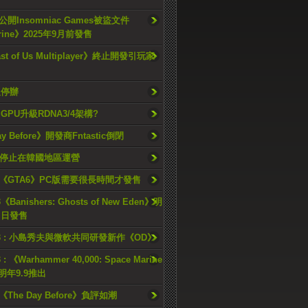
開Insomniac Games被盜文件
rine》2025年9月前發售
ast of Us Multiplayer》終止開發引玩家
久停辦
o GPU升級RDNA3/4架構?
ay Before》開發商Fntastic倒閉
h將停止在韓國地區運營
《GTA6》PC版需要很長時間才發售
《Banishers: Ghosts of New Eden》明
4 日發售
23 : 小島秀夫與微軟共同研發新作《OD》
 : 《Warhammer 40,000: Space Marine
檔明年9.9推出
《The Day Before》負評如潮