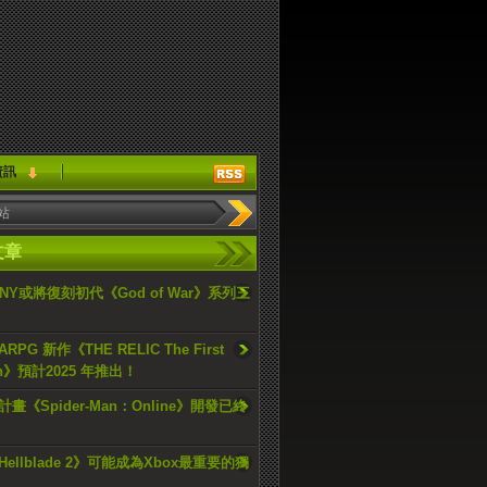
資訊
文章
ONY或將復刻初代《God of War》系列三
PG 新作《THE RELIC The First
an》預計2025 年推出！
畫《Spider-Man：Online》開發已終
ellblade 2》可能成為Xbox最重要的獨