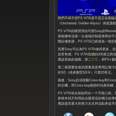
我們不得不想PS VITA是不是正在
《Uncharted: Golden Abyss
PS VITA的購買理由可因Sony的Re
果能擁有這樣一台遠端控制器便再好不
體設備來講，PS VITA已經成為一個悲
其實Sony可以為PS VITA做得更
其零售價。PS VITA現價的200美
應該系統的遊戲，第二
手掣
，和PS+
第二個需要改進的因素就是專用記憶卡的
的SD（或者微型SD卡）只需20美元。
最後，Sony必須鼓勵Cross-buy和C
的主機，而Cross-buy能節約玩家的錢
PS VITA現在就如同在一十字路口
家根本找不到理由去購買這款獨立的掌
應該盡其最大的努力去支持這點來提升