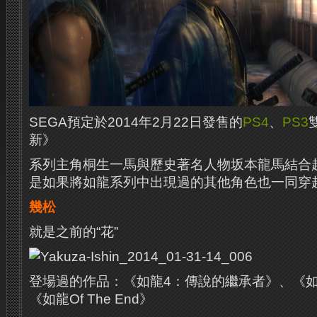
SEGA預定於2014年2月22日發售的
PS4
、
PS3
新》
系列主角桐生一馬與歷史著名人物坂本龍馬結合
是如果將如龍系列中出現過的其他角色也一同穿
幾松
就是之前的“花”
登場過的作品：《如龍4：傳說的繼承者》、《如
《如龍Of The End》