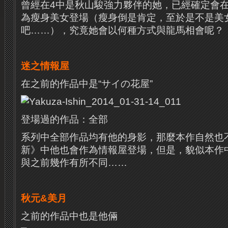
曾經在4中是秋山駿強力夥伴的她，已經確定會
為瘦身美女登場（瘦身倒是肯定，至於是不是美
吧……），究竟她會以何種方式與龍馬相會呢？
迷之情報屋
在之前的作品中是“サイの花屋”
登場過的作品：全部
系列中全部作品均有他的身影，那麼本作自然也
新》中他也會作為情報屋登場，但是，貌似本作
與之前幾作有所不同……
秋元&美月
之前的作品中也是他倆