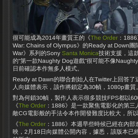
很可能成為2014年畫質王的《
The Order
：188
War: Chains of Olympus》的Ready at Dow
War》系列的Sony
Santa Monica
技術支援，這款
的“第一款Naughty Dog遊戲”很可能不像Naugh
日前確認本作無多人模式。
Ready at Dawn的聯合創始人在Twitter上
人向媒體表示，該作將鎖定為30幀，1080p畫質
對為何鎖30幀，製作人表示很多競技FPS都以6
《
The Order
：1886》是一款聚焦電影化的第
敵CG電影般​​的手法令本作開發難度比較大，所
《
The Order
：1886》本週早些時候已經在內
映，2月18日向媒體公開內容，據悉，該版本已