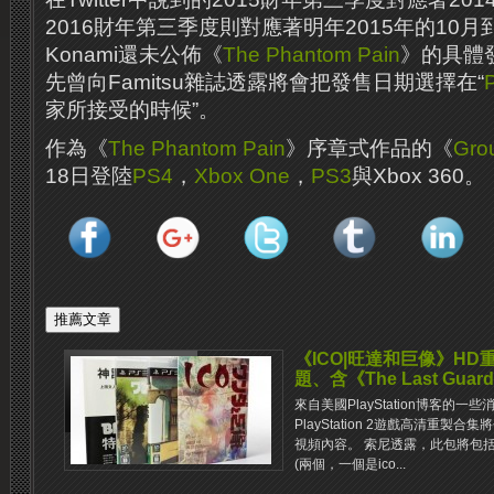
2016財年第三季度則對應著明年2015年的10月
Konami還未公佈《
The Phantom Pain
》的具體
先曾向Famitsu雜誌透露將會把發售日期選擇在“
家所接受的時候”。
作為《
The Phantom Pain
》序章式作品的《
Gro
18日登陸
PS4
，
Xbox One
，
PS3
與Xbox 360。
《ICO|旺達和巨像》HD
題、含《The Last Gua
來自美國PlayStation博客的一
PlayStation 2遊戲高清重製
視頻內容。 索尼透露，此包將包
(兩個，一個是ico...