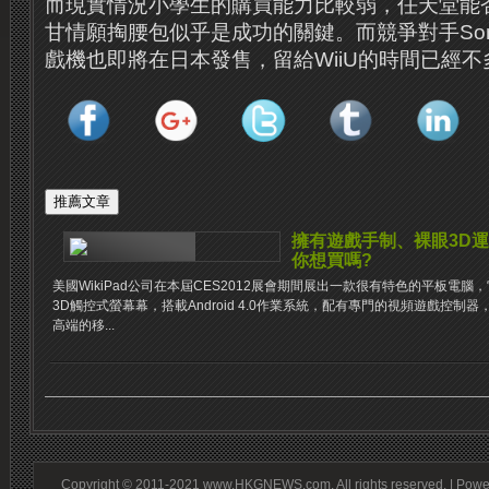
而現實情況小學生的購買能力比較弱，任天堂能
甘情願掏腰包似乎是成功的關鍵。而競爭對手So
戲機也即將在日本發售，留給WiiU的時間已經不
擁有遊戲手制、裸眼3D運行A
你想買嗎?
美國WikiPad公司在本屆CES2012展會期間展出一款很有特色的平板電腦，
3D觸控式螢幕幕，搭載Android 4.0作業系統，配有專門的視頻遊戲控制
高端的移...
Copyright © 2011-2021 www.HKGNEWS.com. All rights reserved. | Pow