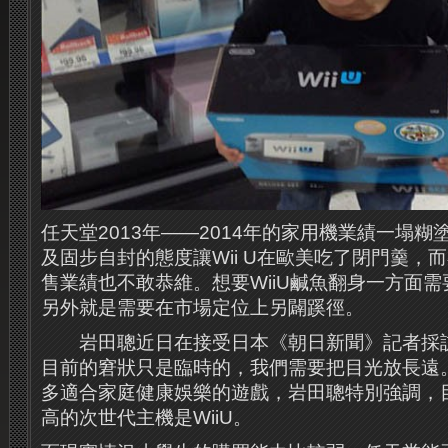
任天堂2013年——2014年的家用機業績一塌
及固步自封的態度讓Wii U在歐美吃了閉門羹，
售業績也不敢恭維。想要WiiU鹹魚翻身一方面
另外就是需要在市場定位上另闢蹊徑。
岩田聰近日在接受日本《朝日新聞》記者採訪時
目前的窘狀只是臨時的，我們需要把目光放長遠
多適合家庭健康娛樂的遊戲，岩田聰特別強調，
高的次世代主機是WiiU。