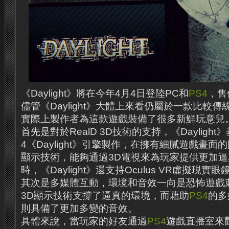
《Daylight》將在今年4月4日登陸PC和
PS4
，售
儘管《Daylight》大體上來看仍屬於一款比較
實際上製作者為這款遊戲裝備了很多新鮮玩意兒
首先是對於RealD 3D技術的支持，《Daylight》基於
4《Daylight》引擎製作，在擁有細膩遊戲畫面的同
顯示技術，能夠通過3D電視來為玩家提供更加
時，《Daylight》還支持Oculus VR虛擬現實眼
其次是多媒體互動，環境和音效一向是恐怖遊戲
3D顯示技術支撐了逼真的環境，而藉助
PS4
的多
則具備了更加多變的音效。
具體來說，當玩家的好友通過
PS4
遊戲直播室來