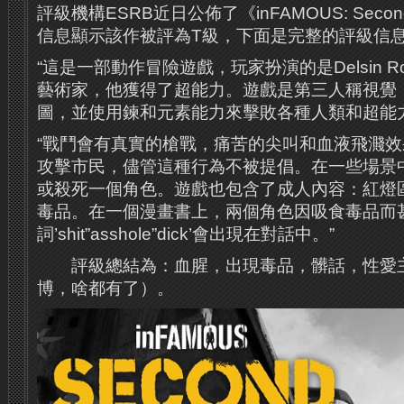
評級機構ESRB近日公佈了《inFAMOUS: Seco
信息顯示該作被評為T級，下面是完整的評級信
“這是一部動作冒險遊戲，玩家扮演的是Delsin 
藝術家，他獲得了超能力。遊戲是第三人稱視覺
圖，並使用鍊和元素能力來擊敗各種人類和超能力
“戰鬥會有真實的槍戰，痛苦的尖叫和血液飛濺
攻擊市民，儘管這種行為不被提倡。在一些場景
或殺死一個角色。遊戲也包含了成人內容：紅燈
毒品。在一個漫畫書上，兩個角色因吸食毒品而
詞’shit”asshole”dick’會出現在對話中。”
評級總結為：血腥，出現毒品，髒話，性愛
博，啥都有了）。