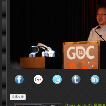
《Dark Souls 3》最