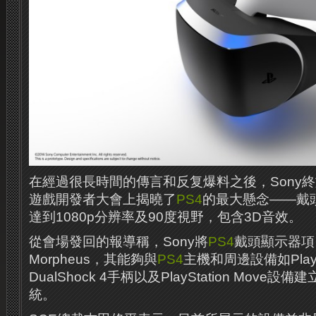
在經過很長時間的傳言和反复爆料之後，Sony終
遊戲開發者大會上揭曉了
PS4
的最大懸念——戴
達到1080p分辨率及90度視野，包含3D音效。
從會場發回的報導稱，Sony將
PS4
戴頭顯示器項目稱
Morpheus，其能夠與
PS4
主機和周邊設備如PlaySt
DualShock 4手柄以及PlayStation Mov
統。