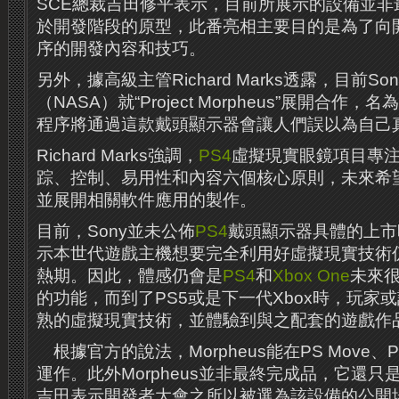
SCE總裁吉田修平表示，目前所展示的設備並非
於開發階段的原型，此番亮相主要目的是為了向
序的開發內容和技巧。
另外，據高級主管Richard Marks透露，目前S
（NASA）就“Project Morpheus”展開合作，名為
程序將通過這款戴頭顯示器會讓人們誤以為自己
Richard Marks強調，
PS4
虛擬現實眼鏡項目專
踪、控制、易用性和內容六個核心原則，未來希
並展開相關軟件應用的製作。
目前，Sony並未公佈
PS4
戴頭顯示器具體的上市
示本世代遊戲主機想要完全利用好虛擬現實技術
熱期。因此，體感仍會是
PS4
和
Xbox One
未來
的功能，而到了PS5或是下一代Xbox時，玩家
熟的虛擬現實技術，並體驗到與之配套的遊戲作
根據官方的說法，Morpheus能在PS Move、PS
運作。
此外Morpheus並非最終完成品，它還
吉田表示開發者大會之所以被選為該設備的公開