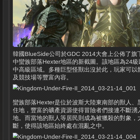
韓國BlueSide公司於GDC 2014大會上公佈
中蠻族部落Hexter地區的新截圖。
該地區為24
中高級區域。
多種巨型怪獸出沒於此，玩家可以
及競技場等豐富內容。
蠻族部落Hexter是位於波斯大陸東南部的獸人
住地，豐富的礦產資源使得冒險者們接連不斷湧
地。
而當地的獸人等居民則成為被獵殺的對象，
斷，使得該地區始終處在混亂之中。