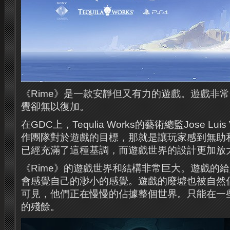
《Rime》是一款安靜但又有力的遊戲。
遊戲非常
覺卻無以復加。
在GDC上，Tequlia Works的藝術總監Jose Luis V
作團隊對於遊戲的目標，那就是讓玩家感到無助
已經充滿了這種基調，而遊戲世界的設計更加放
《Rime》的遊戲世界和結構非常巨大。
遊戲的給
會感覺自己的渺小的感覺。
遊戲的
廢墟
也被自然
可見，他們正在慢慢的佔據整個世界。
只能在一
的殘餘。