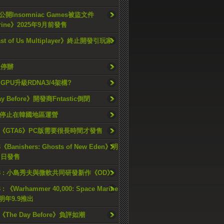
開Insomniac Games被盜文件
rine》2025年9月前發售
ast of Us Multiplayer》終止開發引玩家
久停辦
o GPU升級RDNA3/4架構?
ay Before》開發商Fntastic倒閉
h將停止在韓國地區運營
《GTA6》PC版需要很長時間才發售
《Banishers: Ghosts of New Eden》明
4 日發售
23 : 小島秀夫與微軟共同研發新作《OD》
 : 《Warhammer 40,000: Space Marine
檔明年9.9推出
《The Day Before》負評如潮