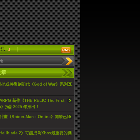
資訊
文章
ONY或將復刻初代《God of War》系列三
PG 新作《THE RELIC The First
an》預計2025 年推出！
畫《Spider-Man：Online》開發已終
ellblade 2》可能成為Xbox最重要的獨