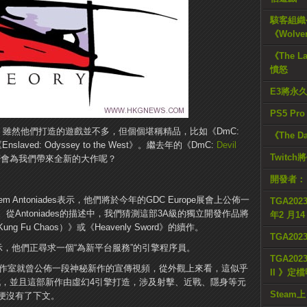
駭客組織公
《Wolve
《The L
憤怒
E3將永
PS5 Pr
影響力，雖然他們打造的遊戲並不多，但個個堪稱精品，比如《DmC:
《The D
Enslaved: Odyssey to the West》。繼去年的《DmC:
Devil
Twitc
今年是否會為我們帶來全新的大作呢？
開發者：
eem Antoniades表示，他們將於今年的GDC Europe展會上公佈一
TGA2023
Antoniades的描述中，我們猜測這部3A級的獨立開發作品將
年2 月1
Fu Chaos）》或《Heavenly Sword》的續作。
TGA20
信息顯示，他們正尋求一個“為新平台服務”的引擎程序員。
TGA2023
eory工作室就曾公佈一段神秘新作的宣傳視頻，從外觀上來看，這似乎
II 》定
，並且這部新作由虛幻4引擎打造，涉及射擊、近戰、隱身等元
Steam上
便沒有了下文。