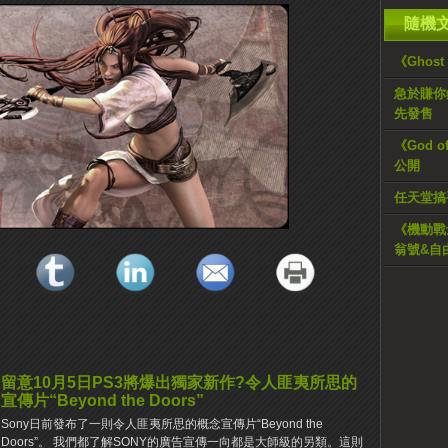
隨機
《Ghost
急於賺你
先發售
《God 
公開
任天堂搞
《機動戰士
翁號&自
留意10月5日PS3將爆出獨家新作?令人匪夷所思的
宣傳片“Beyond the Doors”
Sony日前發布了一則令人匪夷所思的概念宣傳片“Beyond the
Doors”。 我們都了解SONY的廣告宣傳一向都是大師級的另類。這則