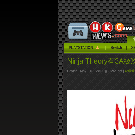
PLAYSTATION
Switch
X
Ninja Theory有
Posted : May - 15 - 2014 @ : 6:54 pm |
遊戲綜