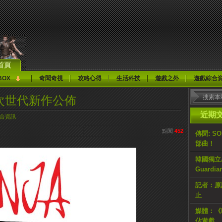
首頁
BOX
奇聞奇視
攻略心得
生活科技
遊戲之外
遊戲綜合
3A級次世代新作公佈
近期
合資訊
點閱
452
傳聞: S
部曲！
韓國獨立AR
Guardi
記者：原計
止
媒體：《H
佔遊戲