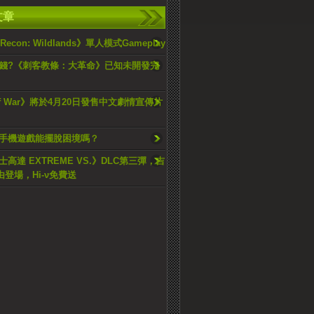
文章
 Recon: Wildlands》單人模式Gameplay
錢?《刺客教條：大革命》已知未開發完
of War》將於4月20日發售中文劇情宣傳片
手機遊戲能擺脫困境嗎？
高達 EXTREME VS.》DLC第三彈，吉
由登場，Hi-ν免費送