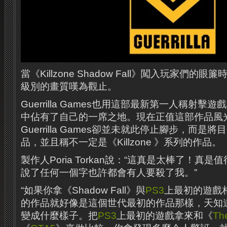
當《Killzone Shadow Fall》闖入玩家們的
級別的畫質嘆為觀止。
Guerrilla Games也用這​​部最新第一人稱射擊遊
中佔有了自己的一席之地。現在正值這部作品風
Guerrilla Games卻並未就此停止腳步，而
品，並且稱不一定是《Killzone 》系列的作品。
製作人Poria Torkan說：“這真是太棒了！真
說了任何一個字也許都會有人要殺了我。”
“如果你拿《Shadow Fall》與
PS3
上最初的遊戲
的作品就好像是這個世代最初的作品那樣，天知
變成什麼樣子。把
PS3
上最初的遊戲拿來和《
The