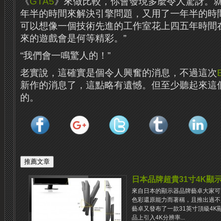
《
GTA5
》來做比較，你會發現多麼令人驚訝。
年半的時間來解決引擎問題，又用了一年半的時
可以想像一個技術先進的工作室花上四五年時間
來的遊戲會是何等精彩。”
“我們會一鳴驚人的！”
老實說，這確實是個令人興奮的消息，不過這次
新作的消息了，這點略有遺憾。但至少聽起來這
的。
日本品牌超貴31寸4K顯
來自日本的顯示器品牌藝卓大家可
色彩還原能力而著稱，且推出過不
藝卓又發布了一款31英寸頂級4
品上引入4K分辨率...