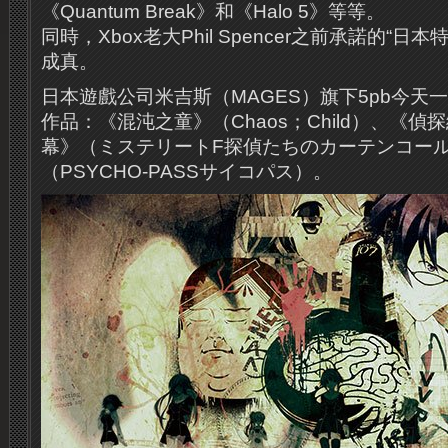
《Quantum Break》和《Halo 5》等等。
同時，Xbox老大Phil Spencer之前承諾的“日本
成真。
日本遊戲公司米吉斯（MAGES）旗下5pb今天
作品：《混沌之童》（Chaos；Child）、《偵
幕》（ミステリートF探偵たちのカーテンコー
（PSYCHO‐PASSサイコパス）。