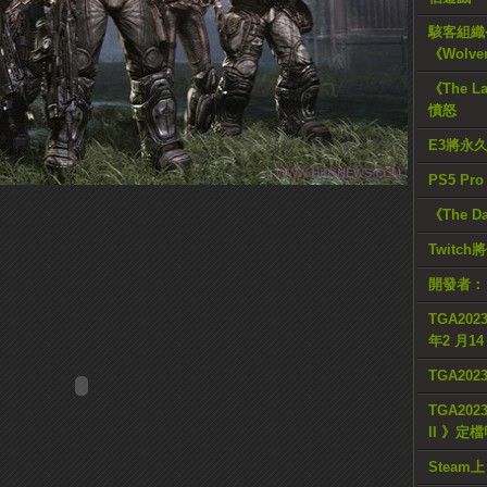
駭客組織公
《Wolve
《The L
憤怒
E3將永
PS5 Pr
《The D
Twitc
開發者：
TGA2023
年2 月1
TGA20
TGA2023
II 》定
Steam上