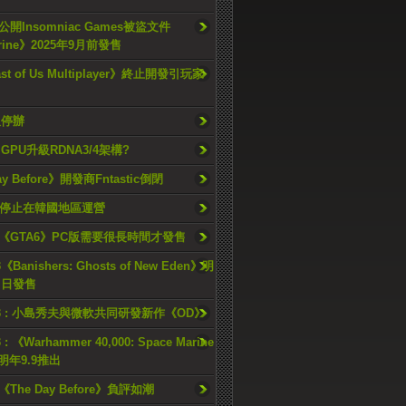
開Insomniac Games被盜文件
rine》2025年9月前發售
ast of Us Multiplayer》終止開發引玩家
久停辦
o GPU升級RDNA3/4架構?
ay Before》開發商Fntastic倒閉
h將停止在韓國地區運營
《GTA6》PC版需要很長時間才發售
《Banishers: Ghosts of New Eden》明
4 日發售
23 : 小島秀夫與微軟共同研發新作《OD》
 : 《Warhammer 40,000: Space Marine
檔明年9.9推出
《The Day Before》負評如潮