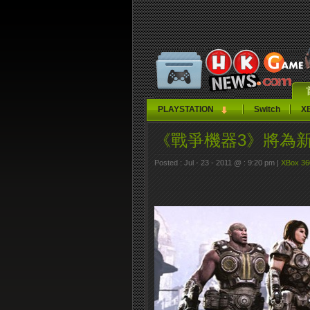
PLAYSTATION
Switch
X
《戰爭機器3》將為新
Posted : Jul - 23 - 2011 @ : 9:20 pm |
XBox 36