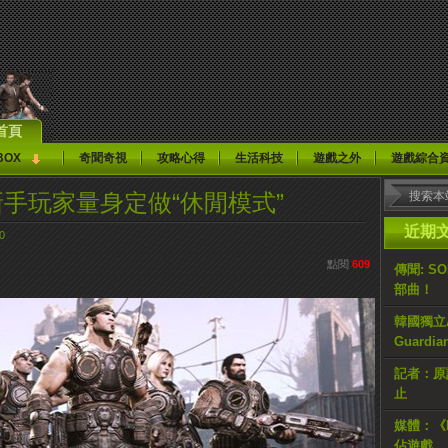
首頁
BOX
奇聞奇視
攻略心得
生活科技
遊戲之外
遊戲綜合
手玩家量身定做“休閒模式”
近期
0
點閱
609
傳聞: S
部曲！
韓國獨立AR
Guardi
記者：原計
止
媒體：《H
佔遊戲