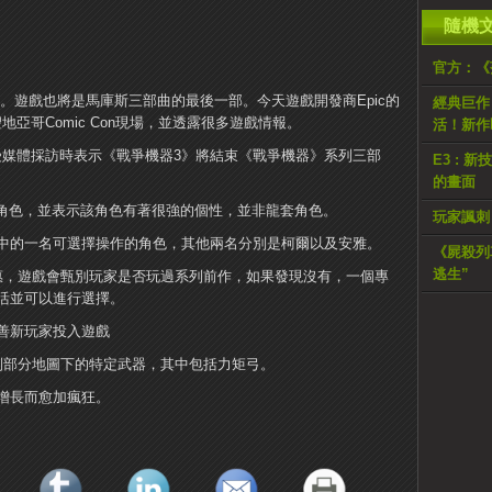
隨機
官方：《
發售。遊戲也將是馬庫斯三部曲的最後一部。今天遊戲開發商Epic的
經典巨作《
sson現身聖地亞哥Comic Con現場，並透露很多遊戲情報。
活！新作
rgusson在接受媒體採訪時表示《戰爭機器3》將結束《戰爭機器》系列三部
E3 :
的畫面
府角色，並表示該角色有著很強的個性，並非龍套角色。
玩家諷刺《
中的一名可選擇操作的角色，其他兩名分別是柯爾以及安雅。
《屍殺列
逃生”
惠，遊戲會甄別玩家是否玩過系列前作，如果發現沒有，一個專
活並可以進行選擇。
善新玩家投入遊戲
制部分地圖下的特定武器，其中包括力矩弓。
增長而愈加瘋狂。