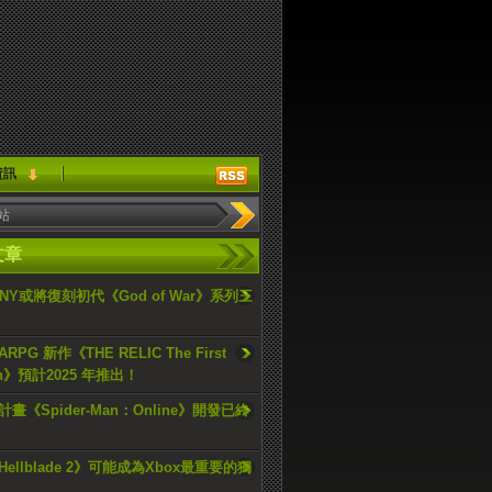
資訊
文章
ONY或將復刻初代《God of War》系列三
PG 新作《THE RELIC The First
an》預計2025 年推出！
畫《Spider-Man：Online》開發已終
ellblade 2》可能成為Xbox最重要的獨