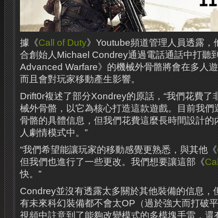
據《
Call of Duty
》Youtube頻道管理人員透露，他與
合創始人Michael Condrey通過電話通話中打聽
Advanced Warfare》的機械外骨骼將會在
而且會對玩家移動產生影響。
Drift0r複述了部分Xondrey的原話，“我們花
械外骨骼，以它為核心打造這款遊戲。目前我們
骨骼的具體信息，但我們花費這麼長時間設計的
人劇情模式中。”
“我們希望能讓玩家的移動感覺更熟悉，與其他《
但我們也進行了一些更改。我們想要讓這部《
Cal
快。”
Condrey並沒有透露太多關於其他裝備的信息
有未來科幻裝備都不會太OP（過於強大而打破
視頻中註意到了能夠改變模式的多模塊手雷，還