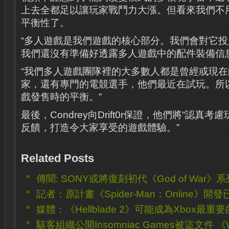
上去全都足以讓玩家戰鬥力大漲。但看來我們不
平衡性了。
“多人遊戲是我們遊戲的核心部分。我們會對它
我們還沒有準備好透露多人遊戲中的配件裝備信息
“我們多人遊戲團隊裡的大多數人都是曾經或現在
家，還有專門的電競選手，他們最近在試玩。所
戲發售時的平衡。”
最後，Condrey向Drift0r保證，他們將“認真
反饋，打造令大家享受的遊戲體驗。”
Related Posts
傳聞: SONY或將復刻初代《God of War
記者：原計畫《Spider-Man：Online》開
媒體：《Hellblade 2》可能成為Xbox最
駭客組織公開Insomniac Games被盜文件 《Wo