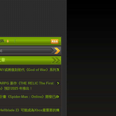
資訊
文章
ONY或將復刻初代《God of War》系列三
PG 新作《THE RELIC The First
an》預計2025 年推出！
畫《Spider-Man：Online》開發已終
ellblade 2》可能成為Xbox最重要的獨