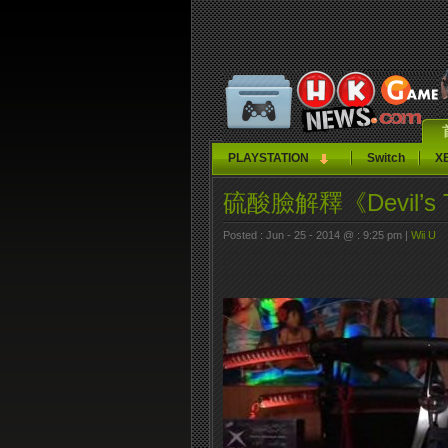
PLAYSTATION
Switch
X
硫酸臉解釋《Devil’s 
Posted : Jun - 25 - 2014 @ : 9:25 pm |
Wii U