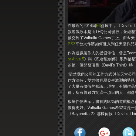
在最近的2014屆
E3
會展中，《Devil’s 
款遊戲原本是由THQ公司發行，並經歷
被交到了Valhalla Games手上。
PS3
平台大作將如何進入到任天堂作品
作為遊戲製作人的板垣伴信，曾是Tecmo 
or Alive 5
》與《忍者龍劍傳》系列都是玩家
的第一個開發項目《Devil’s Third
“雖然我們公司的工作方式與任天堂公
作方法時，雙方很容易發生激烈的爭執
了大量有價值的知識。現在，有關作品
得，所有曾致力於這一項目的人，都會
板垣伴信表示，將有約90%的遊戲概念
做得更好。Valhalla Games希望這
《Bayonetta 2》那樣伺候《Devil’s Th