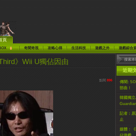
首頁
BOX
奇聞奇視
攻略心得
生活科技
遊戲之外
遊戲綜合
Third》Wii U獨佔因由
近期
點閱
896
傳聞: S
部曲！
韓國獨立AR
Guardi
記者：原計
止
媒體：《H
佔遊戲