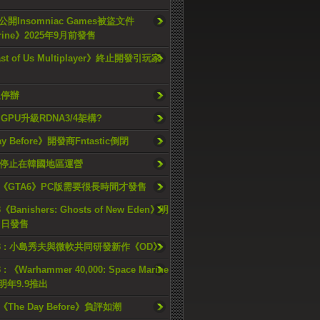
開Insomniac Games被盜文件
rine》2025年9月前發售
ast of Us Multiplayer》終止開發引玩家
久停辦
o GPU升級RDNA3/4架構?
ay Before》開發商Fntastic倒閉
h將停止在韓國地區運營
《GTA6》PC版需要很長時間才發售
《Banishers: Ghosts of New Eden》明
4 日發售
23 : 小島秀夫與微軟共同研發新作《OD》
 : 《Warhammer 40,000: Space Marine
檔明年9.9推出
《The Day Before》負評如潮