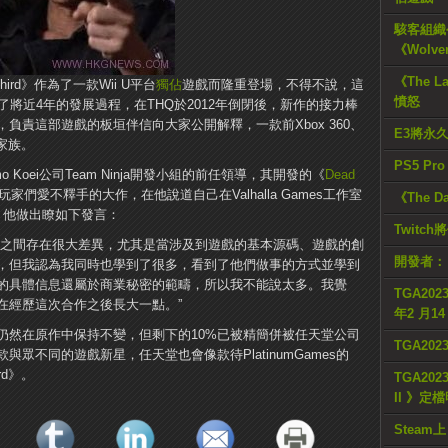
駭客組織公
《Wolve
《The L
Third》作為了一款Wii U平台
獨佔
遊戲而隆重登場，不得不說，這
憤怒
了將近4年的發展過程，在THQ於2012年倒閉後，新作的接力棒
而今天，負責這部遊戲的板垣伴信向大家公開解釋，一款前Xbox 360、
E3將永
家族。
PS5 Pr
Koei公司Team Ninja開發小組的前任領導，其開發的《
Dead
們愛不釋手的大作，在他說道自己在Valhalla Games工作室
《The D
》時，他做出瞭如下發言：
Twitc
司之間存在很大差異，尤其是當涉及到遊戲的基本源碼、遊戲的創
開發者：
，但我認為我同時也學到了很多，看到了他們做事的方式並學到
的具體信息還屬於商業秘密的範疇，所以我不能說太多。我覺
TGA2023
在經歷這次合作之後長大一點。”
年2 月1
仍然在原作中保持不變，但剩下的10%已被精簡併被任天堂公司
TGA20
是一款與眾不同的遊戲新星，任天堂也會像款待PlatinumGames的
ird》。
TGA2023
II 》定
Steam上