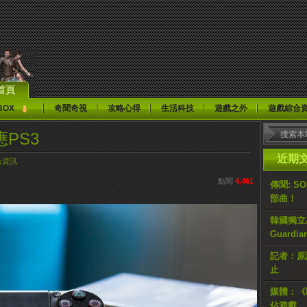
首頁
BOX
奇聞奇視
攻略心得
生活科技
遊戲之外
遊戲綜合
PS3
近期
合資訊
點閱
4,461
傳聞: S
部曲！
韓國獨立AR
Guardi
記者：原計
止
媒體：《H
佔遊戲