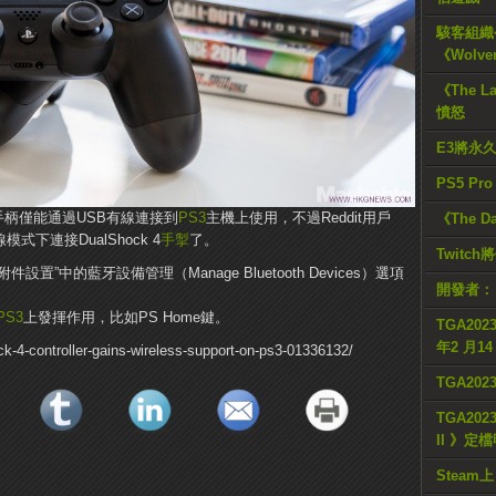
駭客組織公
《Wolve
《The L
憤怒
E3將永
PS5 Pr
 4手柄僅能通過USB有線連接到
PS3
主機上使用，不過Reddit用戶
《The D
式下連接DualShock 4
手掣
了。
Twitc
附件設置”中的藍牙設備管理（Manage Bluetooth Devices）選項
開發者：
。
PS3
上發揮作用，比如PS Home鍵。
TGA2023
年2 月1
ck-4-controller-gains-wireless-support-on-ps3-01336132/
TGA20
TGA2023
II 》定
Steam上