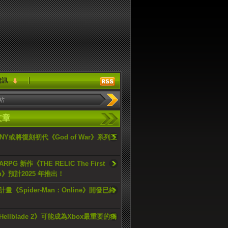
資訊
文章
ONY或將復刻初代《God of War》系列三
PG 新作《THE RELIC The First
an》預計2025 年推出！
畫《Spider-Man：Online》開發已終
ellblade 2》可能成為Xbox最重要的獨