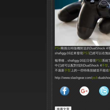
PS4
剛推出時隨機附送的DualShock
shafiggy16近來發現
PS3
已經可以在無線模
報導稱，shafiggy16近日發現
PS3
系統“
中已經可以配對找到DualShock 4
手掣
不過新
手掣
上的一些特殊按鍵並不能在
http://www.slashgear.com/
ps4
-dualsho