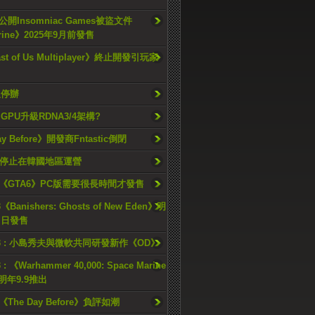
開Insomniac Games被盜文件
rine》2025年9月前發售
ast of Us Multiplayer》終止開發引玩家
久停辦
o GPU升級RDNA3/4架構?
ay Before》開發商Fntastic倒閉
h將停止在韓國地區運營
《GTA6》PC版需要很長時間才發售
《Banishers: Ghosts of New Eden》明
4 日發售
23 : 小島秀夫與微軟共同研發新作《OD》
 : 《Warhammer 40,000: Space Marine
檔明年9.9推出
《The Day Before》負評如潮