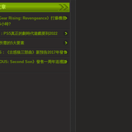
文章
 Gear Rising: Revengeance》打爆機需
5小時?
EO : PS5真正的劃時代遊戲要到2022
4所需的5大要素
016：《古惑狼三部曲》新預告2017年發售
MOUS: Second Son》發售一周年送禮謝