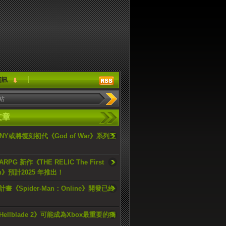
資訊
文章
ONY或將復刻初代《God of War》系列三
PG 新作《THE RELIC The First
an》預計2025 年推出！
畫《Spider-Man：Online》開發已終
ellblade 2》可能成為Xbox最重要的獨