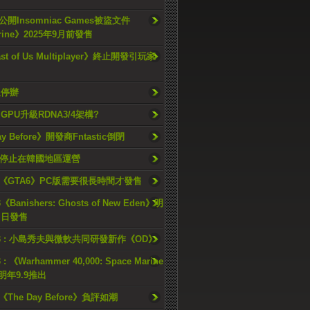
開Insomniac Games被盜文件
rine》2025年9月前發售
ast of Us Multiplayer》終止開發引玩家
久停辦
o GPU升級RDNA3/4架構?
ay Before》開發商Fntastic倒閉
h將停止在韓國地區運營
《GTA6》PC版需要很長時間才發售
《Banishers: Ghosts of New Eden》明
4 日發售
23 : 小島秀夫與微軟共同研發新作《OD》
 : 《Warhammer 40,000: Space Marine
檔明年9.9推出
《The Day Before》負評如潮