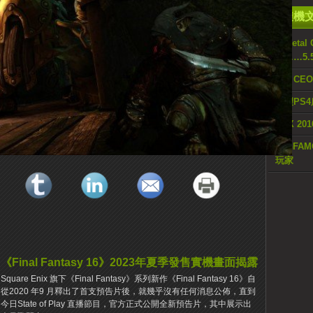
隨機
《Metal
時……5.
SIE C
祈望PS
PSX 2
《inFA
玩家
《Final Fantasy 16》2023年夏季發售實機畫面揭露
Square Enix 旗下《Final Fantasy》系列新作《Final Fantasy 16》自
從2020 年9 月釋出了首支預告片後，就幾乎沒有任何消息公佈，直到
今日State of Play 直播節目，官方正式公開全新預告片，其中展示出