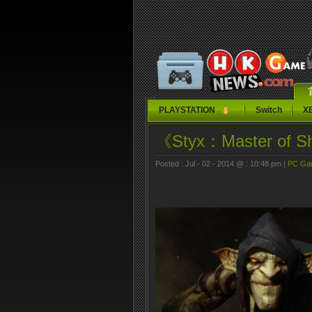
PLAYSTATION
Switch
X
《Styx：Master o
Posted : Jul - 02 - 2014 @ : 10:48 pm |
PC Ga