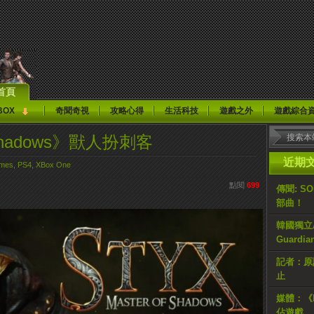
首頁
BOX
奇聞奇視
攻略心得
生活科技
遊戲之外
遊戲綜合
f Shadows》獸人扮刺客
近期
mes
,
PS4
,
XBox One
點閱
699
傳聞: S
部曲！
韓國獨立AR
Guardi
記者：原計
止
媒體：《H
佔遊戲