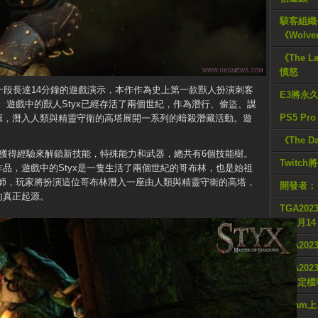
駭客組織公
《Wolve
《The L
憤怒
ws》公佈了一段長達14分鐘的遊戲演示，本作作為史上第一款獸人扮演刺客
E3將永
遊戲中的獸人Styx已經存活了兩個世紀，作為潛行、偷盜、謀
PS5 Pr
之源，潛入人類與精靈守衛的高塔展開一系列的暗殺潛藏活動。遊
。
《The D
過獲得經驗來解鎖新技能，特殊能力和武器，總共有6個技能樹。
Twitc
作品，遊戲中的Styx是一隻生活了兩個世紀的哥布林，也是始祖
師，玩家將扮演這位哥布林潛入一座由人類與精靈守衛的高塔，
開發者：
的真正起源。
TGA2023
年2 月1
TGA20
TGA2023
II 》定
Steam上