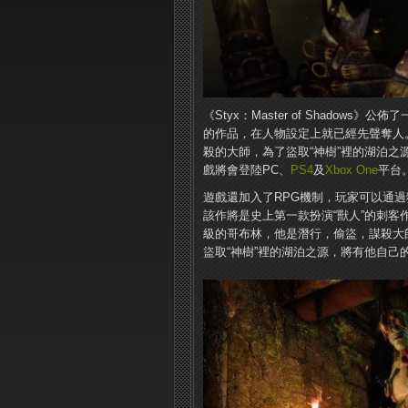
《Styx：Master of Shado
的作品，在人物設定上就已經先聲奪人。
殺的大師，為了盜取“神樹”裡的湖泊
戲將會登陸PC、
PS4
及
Xbox One
平台
遊戲還加入了RPG機制，玩家可以通
該作將是史上第一款扮演“獸人”的刺客
級的哥布林，他是潛行，偷盜，謀殺大
盜取“神樹”裡的湖泊之源，將有他自己