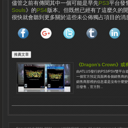
儘管之前有傳聞其中一個可能是早先
PS3
平台發售
Souls
》的
PS4
版本。但既然已經有了這麼久的
很快就會聽到更多關於這些未公佈獨占項目的消
《Dragon’s Crown
由ATLUS發行的PS3/PSV雙平台遊
一個官方預定頁面將各個銷售商的
銷售商那裡的信息還是沒有什麼變化
日發售，官方對...