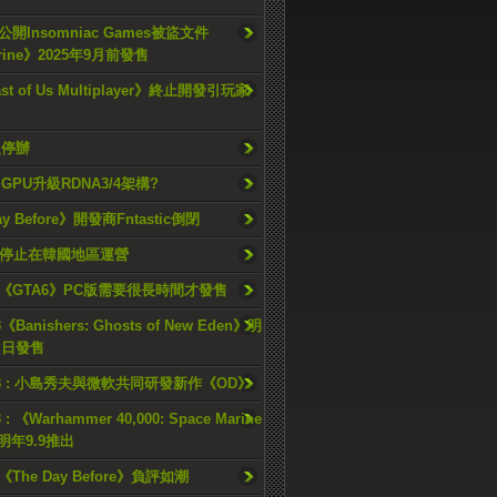
開Insomniac Games被盜文件
rine》2025年9月前發售
ast of Us Multiplayer》終止開發引玩家
久停辦
o GPU升級RDNA3/4架構?
ay Before》開發商Fntastic倒閉
h將停止在韓國地區運營
《GTA6》PC版需要很長時間才發售
《Banishers: Ghosts of New Eden》明
4 日發售
23 : 小島秀夫與微軟共同研發新作《OD》
 : 《Warhammer 40,000: Space Marine
檔明年9.9推出
《The Day Before》負評如潮