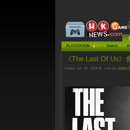
PLAYSTATION
Switch
X
《The Last Of U
Posted : Jul - 06 - 2014 @ : 1:44 am |
遊戲綜