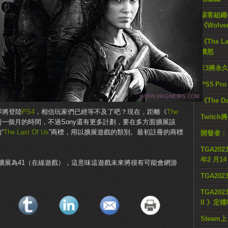
駭客組織公
《Wolve
《The L
憤怒
E3將永
PS5 Pr
《The D
即將登陸
PS4
，相信玩家們已經等不及了吧？現在，距離《
The
Twitc
有不到一個月的時間，不過Sony還有更多計劃，要在多方面擴展該
“
The Last Of Us
”商標，用以擴展遊戲的類別。最初註冊的商標
開發者：
TGA2023
年2 月1
擴展為41（在線遊戲），這意味這遊戲未來將很有可能會網游
TGA20
TGA2023
II 》定
Steam上