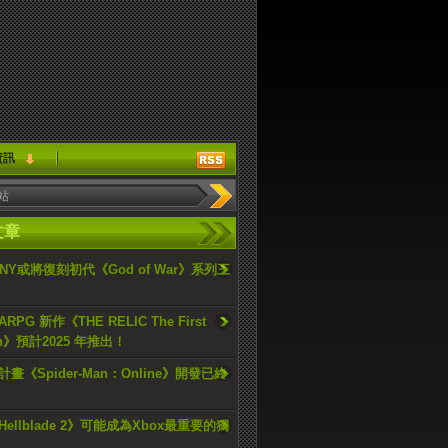
資訊
文章
ONY或將復刻初代《God of War》系列三
PG 新作《THE RELIC The First
an》預計2025 年推出！
畫《Spider-Man：Online》開發已終
ellblade 2》可能成為Xbox最重要的獨