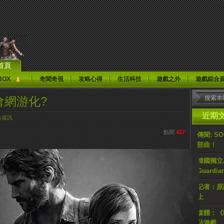
首頁
BOX
奇聞奇視
攻略心得
生活科技
遊戲之外
遊戲綜合
s》會網游化?
近期
合資訊
點閱
427
傳聞: S
部曲！
韓國獨立AR
Guardi
記者：原計
止
媒體：《H
佔遊戲