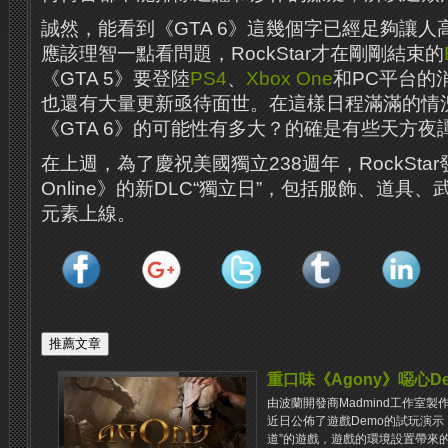
誠然，能看到《GTA 6》這幾個字已經足夠讓
應該理智一點看問題，RockStar才在剛剛結束的
《GTA 5》要登陸
PS4
、
Xbox One
和PC平台的消息
也還有大量更新亟待面世。在這樣日程滿滿的情
《GTA 6》的可能性有多大？的確是有些天方夜
在上週，為了慶祝美國獨立238週年，RockStar
Online》的新DLC“獨立日”，包括服飾、道具
元素上線。
重口味《Agony》噁心Dem
由波蘭開發商Madmind工作室製
近日公佈了遊戲Demo的試玩演示
道”的遊戲，遊戲的環境設置帶來