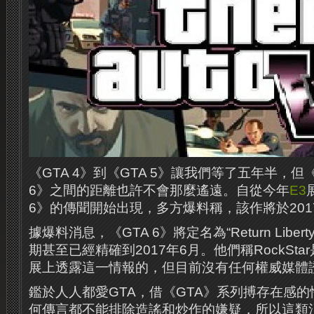
《GTA 4》到《GTA 5》讓我們等了五年半，但《
6》之間的距離也許不會那麼遙遠。自從今年
E3
6》的傳聞開始出現，多方爆料稱，該作將於201
據爆料消息，《GTA 6》將定名為“Return Libert
期甚至已經精確到2017年6月。他們稱RockSta
展上透露這一情報的，但目前沒有任何權威媒體
鑑於人人都愛GTA，借《GTA》系列搏存在感
何傳言都不能排除造謠和炒作的嫌疑，所以這類