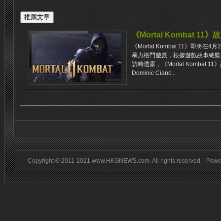
《Mortal Kombat 
《Mortal Kombat 11》即
暴力格鬥遊戲，根據遊戲故事總監Domi
訪時透露，《Mortal Kombat
Dominic Cianc...
Copyright © 2011-2021 www.HKGNEWS.com. All rights reserved. | Pow