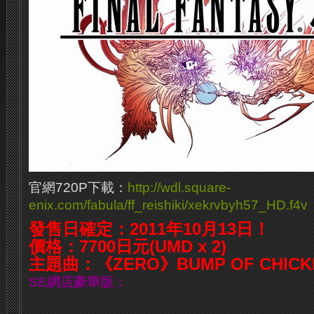
官網720P下載：
http://wdl.square-
enix.com/fabula/ff_reishiki/xekrvbyh57_HD.f4v
發售日確定：2011年10月13日！
價格：7700日元(UMD x 2)
主題曲：《ZERO》BUMP OF CHIC
SE網店豪華版：