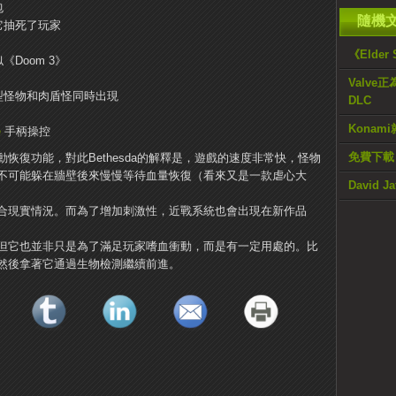
包
隨機
它抽死了玩家
《Elder
Doom 3》
Valve正
型怪物和肉盾怪同時出現
DLC
Konam
e
手柄操控
免費下載
恢復功能，對此Bethesda的解釋是，遊戲的速度非常快，怪物
不可能躲在牆壁後來慢慢等待血量恢復（看來又是一款虐心大
David
現實​​情況。而為了增加刺激性，近戰系統也會出現在新作品
但它也並非只是為了滿足玩家嗜血衝動，而是有一定用處的。比
然後拿著它通過生物檢測繼續前進。