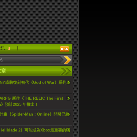
資訊
文章
ONY或將復刻初代《God of War》系列三
PG 新作《THE RELIC The First
an》預計2025 年推出！
畫《Spider-Man：Online》開發已終
ellblade 2》可能成為Xbox最重要的獨