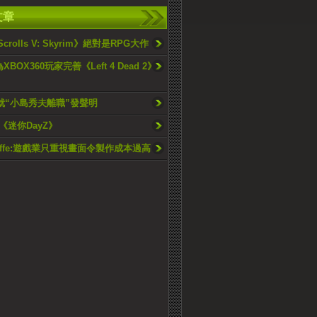
文章
 Scrolls V: Skyrim》絕對是RPG大作
為XBOX360玩家完善《Left 4 Dead 2》
i就“小島秀夫離職”發聲明
《迷你DayZ》
 Jaffe:遊戲業只重視畫面令製作成本過高