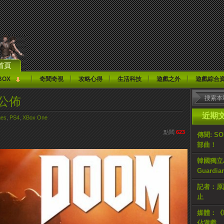
首頁
BOX
奇聞奇視
攻略心得
生活科技
遊戲之外
遊戲綜合
公佈
近期
es
,
PS4
,
XBox One
點閱
623
傳聞: S
部曲！
韓國獨立AR
Guardi
記者：原計
止
媒體：《H
佔遊戲