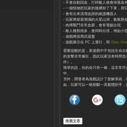
- 不會自動回血，打碎敵人後會掉落血
- 一個怪物把玩家的胳膊卸了下來，用
- 會有出來清潔血跡的維護機器人
- 玩家將探索潮濕的火星山洞，氣氛類似《
- 肉搏戰鬥非常血腥，會有電鋸出現
- 敵人種類很多，會同時出現，例如小
- 遊戲將採用武器盤
- 遊戲展示在 PC 上運行，用
Xbox On
需要提醒的是，新遊戲中不包括生命自動
的攻擊非常瘋狂，因此玩家沒有時間也
作）。
簡單的說，你的命只有一條，這非常符合
中。
另外，開發者為遊戲設計了肢解系統，
如，玩家可以一槍射斷一具屍體的手，