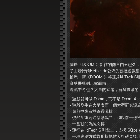
關於《DOOM 》新作的傳言由來已久，開
了由發行商Bethesda公佈的首批遊戲
據悉，新《DOOM 》將基於id Te
實的展現到玩家面前。
遊戲中將包含大量的武器，有寫實派的
- 遊戲就叫做 Doom，而不是 Doom 
- 遊戲發生在火星表面一個大型研究設
- 遊戲中會有雙管霰彈槍
- 仍然注重高速移動戰鬥，和以前一樣
- 一些戰鬥為純肉搏
- 運行在 idTech 6 引擎上，支援 60fps /
- 一種終結方式為用槍把敵人打硬直後