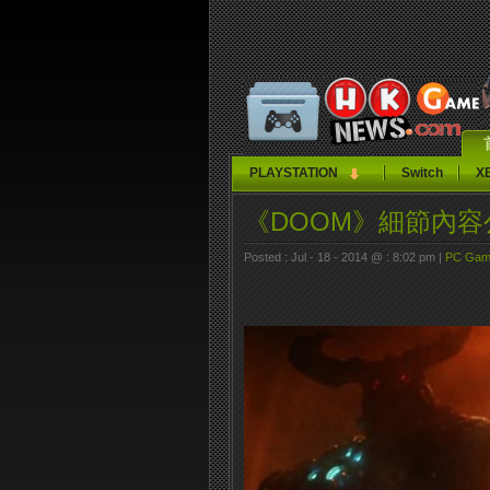
PLAYSTATION
Switch
X
《DOOM》細節內容
Posted : Jul - 18 - 2014 @ : 8:02 pm |
PC Gam