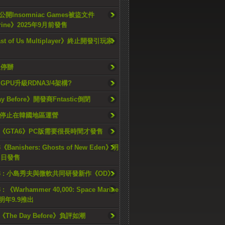
開Insomniac Games被盜文件
rine》2025年9月前發售
ast of Us Multiplayer》終止開發引玩家
久停辦
o GPU升級RDNA3/4架構?
ay Before》開發商Fntastic倒閉
h將停止在韓國地區運營
《GTA6》PC版需要很長時間才發售
《Banishers: Ghosts of New Eden》明
4 日發售
23 : 小島秀夫與微軟共同研發新作《OD》
 : 《Warhammer 40,000: Space Marine
檔明年9.9推出
《The Day Before》負評如潮