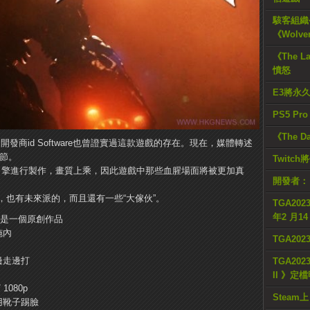
駭客組織公
《Wolve
《The L
憤怒
E3將永
PS5 Pr
《The D
發商id Software也曾證實過這款遊戲的存在。現在，媒體轉述
細節。
Twitc
ch 6引擎進行製作，畫質上乘，因此遊戲中那些血腥場面將被更加真
開發者：
，也有未來派的，而且還有一些“大傢伙”。
TGA2023
年2 月1
4，是一個原創作品
施內
TGA20
邊走邊打
TGA2023
II 》定
 1080p
Steam上
用靴子踢臉