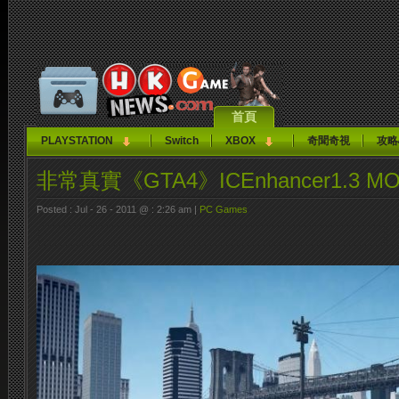
首頁
PLAYSTATION
Switch
XBOX
奇聞奇視
攻略
非常真實《GTA4》ICEnhancer1.3 
Posted : Jul - 26 - 2011 @ : 2:26 am |
PC Games