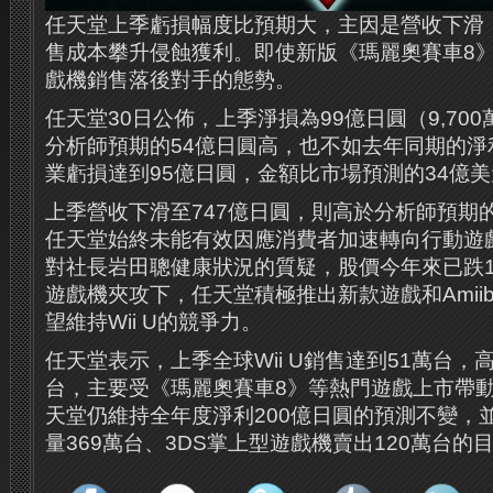
任天堂上季虧損幅度比預期大，主因是營收下滑，以
售成本攀升侵蝕獲利。即使新版《瑪麗奧賽車8
戲機銷售落後對手的態勢。
任天堂30日公佈，上季淨損為99億日圓（9,70
分析師預期的54億日圓高，也不如去年同期的淨
業虧損達到95億日圓，金額比市場預測的34億
上季營收下滑至747億日圓，則高於分析師預期的
任天堂始終未能有效因應消費者加速轉向行動遊
對社長岩田聰健康狀況的質疑，股價今年來已跌12
遊戲機夾攻下，任天堂積極推出新款遊戲和Amii
望維持Wii U的競爭力。
任天堂表示，上季全球Wii U銷售達到51萬台，
台，主要受《瑪麗奧賽車8》等熱門遊戲上市帶
天堂仍維持全年度淨利200億日圓的預測不變，並堅
量369萬台、3DS掌上型遊戲機賣出120萬台的