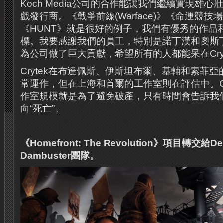
Koch Media公司的合作能讓我們繼續實現雄
戲發行商。《戰爭前線(Warface)》《命運競技場( Are
《HUNT》就是很好的例子，我們有優秀的作品
標。我要感謝我們的員工，特別是諾丁漢和奧斯
為公司做了巨大貢獻，希望所有的人都能呆在Cryt
Crytek在布達佩斯、伊斯坦布爾、基輔和索菲
常運作，但在上海和首爾的工作室則在評估中。Cr
作室規模就是為了避免破產，只有時間會告訴我
向“死亡”。
《Homefront: The Revolution》項目轉交給Dee
Dambuster團隊。