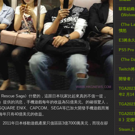
駭客組織公
《Wolve
《The L
憤怒
E3將永
PS5 Pr
《The D
Twitc
開發者：
TGA2023
年2 月1
et Rescue Saga》什麼的，這跟日本玩家比起來真的不值一提，
）提供的消息，手機遊戲每年的收益為51億美元。的確很驚人，
TGA20
UARE ENIX、CAPCOM、SEGA等已加大開發手機遊戲而漸
TGA2023
每年只有40億美元的收益。
II 》定
2011年日本移動遊戲產業只值區區3億7000萬美元，而現在卻
Steam上