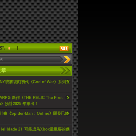
資訊
文章
ONY或將復刻初代《God of War》系列三
PG 新作《THE RELIC The First
an》預計2025 年推出！
畫《Spider-Man：Online》開發已終
ellblade 2》可能成為Xbox最重要的獨