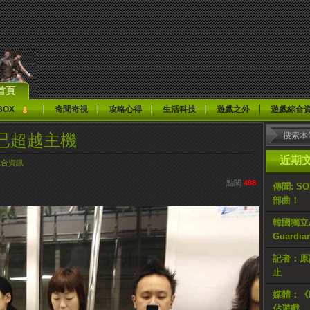
首頁
BOX
奇聞奇視
攻略心得
生活科技
遊戲之外
遊戲綜合
已超越主機
近期
綜合資訊
點閱
498
傳聞: S
部曲！
韓國獨立AR
Guardi
記者：原計
止
媒體：《H
佔遊戲