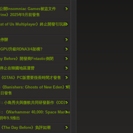
開Insomniac Games被盜文件
rine》2025年9月前發售
ast of Us Multiplayer》終止開發引玩家
久停辦
o GPU升級RDNA3/4架構?
ay Before》開發商Fntastic倒閉
h將停止在韓國地區運營
《GTA6》PC版需要很長時間才發售
《Banishers: Ghosts of New Eden》明
4 日發售
23 : 小島秀夫與微軟共同研發新作《OD》
 : 《Warhammer 40,000: Space Marine
檔明年9.9推出
《The Day Before》負評如潮