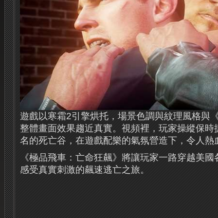
遊戲以寒霜2引擎烘托，場景色調與紋理風格與《
整體畫面效果趨近真實。
視頻裡，玩家操縱保時
名的死亡谷，在遊戲配樂的氣氛營造下，令人熱
《極品飛車：亡命狂飆》將讓玩家一路穿越美國
感受真實刺激的飆速逃亡之旅。