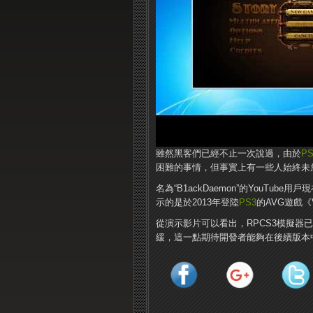
雖然黑客們已經不止一次說過，由於
PS
困難的事情，但事實上有一些人始終未
名為“B1ackDaemon”的YouTu
示的是於2013年登陸
PS3
的AVG遊戲《Vood
從演示影片可以看出，RPCS3模擬
緩，這一點期待開發者能夠在後續版本