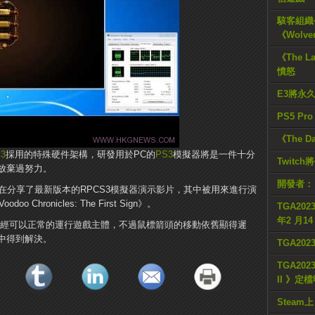
駭客組織公
《Wolve
《The L
憤怒
E3將永
PS5 Pr
《The D
3
採用的特殊硬件架構，研發用於PC的
PS3
模擬器將是一件十分
Twitc
放棄過努力。
開發者：
be用戶現在分享了最新版本的RPCS3模擬器演示影片，其中被用來進行演
oo Chronicles: The First Sign》。
TGA2023
年2 月1
器已經可以正常的運行遊戲主體，不過鼠標箭頭的移動依舊顯得遲
中得到解決。
TGA20
TGA2023
II 》定
Steam上