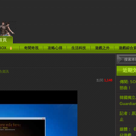
首頁
BOX
奇聞奇視
攻略心得
生活科技
遊戲之外
遊戲綜合
近期
合資訊
點閱
1,148
傳聞: S
部曲！
韓國獨立AR
Guardi
記者：原計
止
媒體：《H
佔遊戲