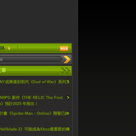
資訊
文章
ONY或將復刻初代《God of War》系列三
PG 新作《THE RELIC The First
an》預計2025 年推出！
畫《Spider-Man：Online》開發已終
ellblade 2》可能成為Xbox最重要的獨