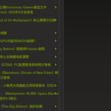
開Insomniac Games被盜文件
rine》2025年9月前發售
ast of Us Multiplayer》終止開發引玩家
久停辦
o GPU升級RDNA3/4架構?
ay Before》開發商Fntastic倒閉
h將停止在韓國地區運營
《GTA6》PC版需要很長時間才發售
《Banishers: Ghosts of New Eden》明
4 日發售
23 : 小島秀夫與微軟共同研發新作《OD》
 : 《Warhammer 40,000: Space Marine
檔明年9.9推出
《The Day Before》負評如潮