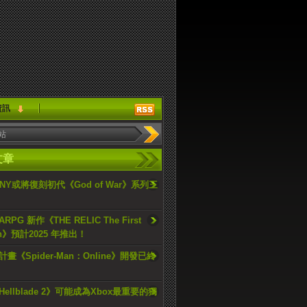
資訊
文章
ONY或將復刻初代《God of War》系列三
PG 新作《THE RELIC The First
an》預計2025 年推出！
畫《Spider-Man：Online》開發已終
ellblade 2》可能成為Xbox最重要的獨