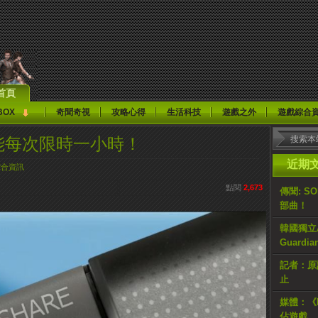
首頁
BOX
奇聞奇視
攻略心得
生活科技
遊戲之外
遊戲綜合
ay”功能每次限時一小時！
近期
綜合資訊
點閱
2,673
傳聞: S
部曲！
韓國獨立AR
Guardi
記者：原計
止
媒體：《H
佔遊戲