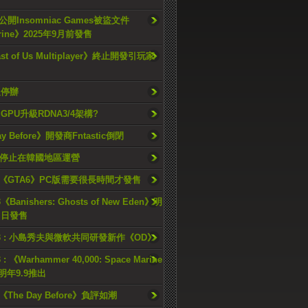
開Insomniac Games被盜文件
rine》2025年9月前發售
ast of Us Multiplayer》終止開發引玩家
久停辦
o GPU升級RDNA3/4架構?
ay Before》開發商Fntastic倒閉
h將停止在韓國地區運營
《GTA6》PC版需要很長時間才發售
《Banishers: Ghosts of New Eden》明
4 日發售
23 : 小島秀夫與微軟共同研發新作《OD》
 : 《Warhammer 40,000: Space Marine
檔明年9.9推出
《The Day Before》負評如潮