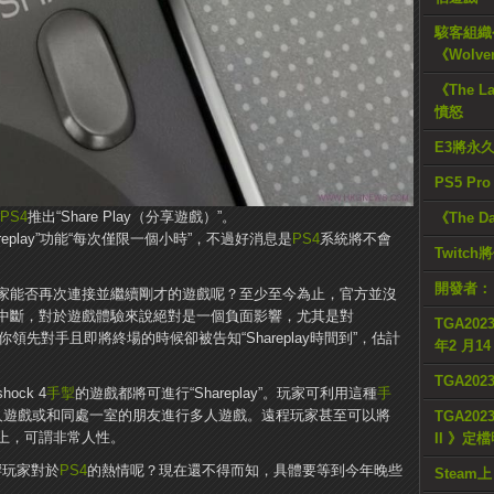
駭客組織公
《Wolve
《The L
憤怒
E3將永
PS5 Pr
PS4
推出“Share Play（分享遊戲）”。
《The D
eplay”功能“每次僅限一個小時”，不過好消息是
PS4
系統將不會
Twitc
開發者：
家能否再次連接並繼續剛才的遊戲呢？至少至今為止，官方並沒
中斷，對於遊戲體驗來說絕對是一個負面影響，尤其是對
TGA2023
先對手且即將終場的時候卻被告知“Shareplay時間到”，估計
年2 月1
TGA20
ock 4
手掣
的遊戲都將可進行“Shareplay”。玩家可利用這種
手
人遊戲或和同處一室的朋友進行多人遊戲。遠程玩家甚至可以將
TGA2023
上，可謂非常人性。
II 》定
影響玩家對於
PS4
的熱情呢？現在還不得而知，具體要等到今年晚些
Steam上