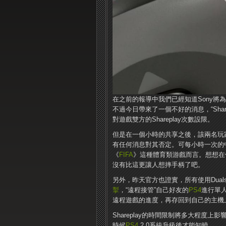
在之前的報導中我們已經知道Sony將為
不過今日帶來了一個不好的消息，“Shar
對遊戲雙方的Shareplay次數設限。
但是在一個小時的共享之後，該兩名玩
有任何消息對其否定。可每小時一次的
《
FIFA
》這種體育類游戲而言。想想在你領
沒有比這更讓人想摔手柄了吧。
另外，昨天官方也證實，所有使用Dualsh
掣
，“遠程接管”自己好友的
PS4
進行單
遠程遊戲的進度，再存回到自己的主機
Shareplay的時間限制將多大程度上
時候
PS4
2.0系統升級後才能知曉。