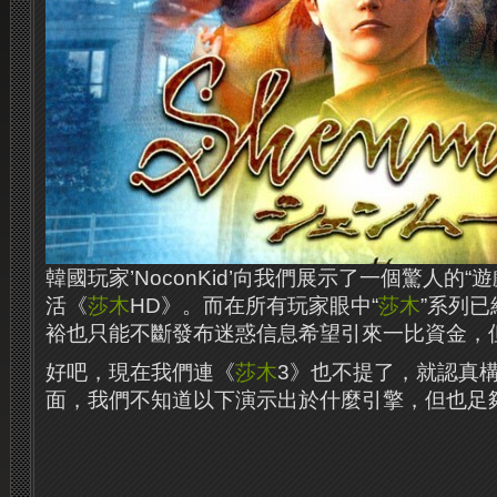
韓國玩家’NoconKid’向我們展示了一個驚人的
活《
莎木
HD》。而在所有玩家眼中“
莎木
”系列
裕也只能不斷發布迷惑信息希望引來一比資金，
好吧，現在我們連《
莎木
3》也不提了，就認真
面，我們不知道以下演示出於什麼引擎，但也足