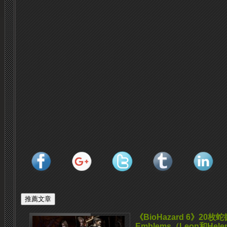
《BioHazard 6》20枚蛇
Emblems（Leon和He