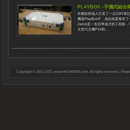
PLAYBOX –手攜式結
外國技術強人打造了一台22吋筆記本
機器PlayBox中，為此他還發布
Zarick是一名自學成才的工程
次世代主機PS4和...
Copyright © 2011-2021 www.HKGNEWS.com. All rights reserved. | Pow