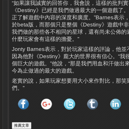
“如果讓我誠實的回答你，我會說，這樣的批判
《Destiny》已經是我們做過最大的一個遊戲
正了解遊戲中內容的深度和廣度。”Barnes表
於beta版，而那個只是整個《Destiny》遊戲
我們做的那些各不相同的星球，還有尚未公佈的
什麼玩家會有這樣的擔憂。”
Jonty Barnes表示，對於玩家這樣的評論，
因為他對《Destiny》龐大的世界很有信心。“我很
個巨大的遊戲。”他說，“那是我們用血和汗做出
今為止做過的最大的遊戲。
老實的說，如果玩家想要用大小來作對比，那笑
們。”