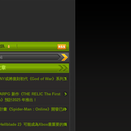
資訊
文章
ONY或將復刻初代《God of War》系列三
PG 新作《THE RELIC The First
an》預計2025 年推出！
畫《Spider-Man：Online》開發已終
ellblade 2》可能成為Xbox最重要的獨