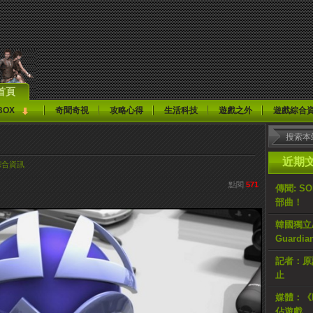
首頁
BOX
奇聞奇視
攻略心得
生活科技
遊戲之外
遊戲綜合
近期
綜合資訊
點閱
571
傳聞: S
部曲！
韓國獨立AR
Guardi
記者：原計
止
媒體：《H
佔遊戲