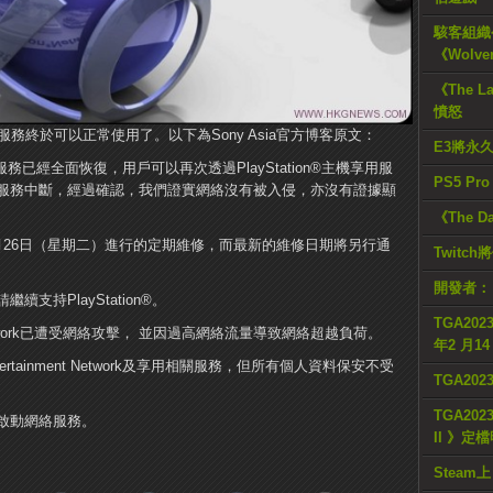
駭客組織公
《Wolve
《The L
憤怒
務終於可以正常使用了。以下為Sony Asia官方博客原文：
E3將永
twork的服務已經全面恢復，用戶可以再次透過PlayStation®主機享用服
PS5 Pr
服務中斷，經過確認，我們證實網絡沒有被入侵，亦沒有證據顯
《The D
月26日（星期二）進行的定期維修，而最新的維修日期將另行通
Twitc
開發者：
支持PlayStation®。
TGA2023
nt Network已遭受網絡攻擊， 並因過高網絡流量導致網絡超越負荷。
年2 月1
ertainment Network及享用相關服務，但所有個人資料保安不受
TGA20
TGA2023
啟動網絡服務。
II 》定
Steam上