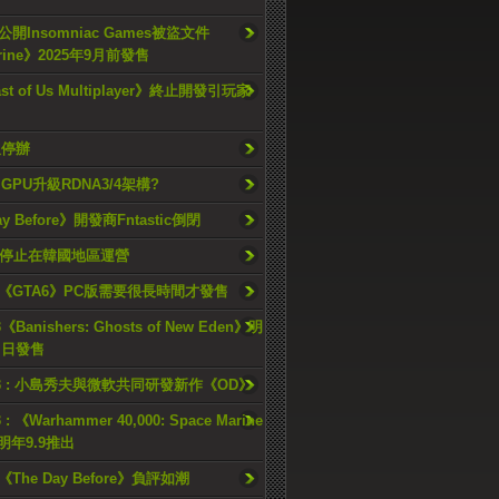
開Insomniac Games被盜文件
rine》2025年9月前發售
ast of Us Multiplayer》終止開發引玩家
久停辦
o GPU升級RDNA3/4架構?
ay Before》開發商Fntastic倒閉
h將停止在韓國地區運營
《GTA6》PC版需要很長時間才發售
《Banishers: Ghosts of New Eden》明
4 日發售
23 : 小島秀夫與微軟共同研發新作《OD》
 : 《Warhammer 40,000: Space Marine
檔明年9.9推出
《The Day Before》負評如潮