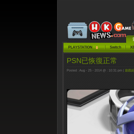
PLAYSTATION
Switch
X
PSN已恢復正常
Posted : Aug - 25 - 2014 @ : 10:31 pm |
遊戲