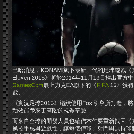
巴哈消息，KONAMI旗下最新一代的足球遊戲《實況足
Eleven 2015》將於2014年11月13日推出
GamesCom
展上力克EA旗下的《
FIFA
15》獲
戲。
《實況足球2015》繼續使用Fox 引擎所打造，
勁效能帶來更高階的視覺享受。
而來自全球的開發人員也確信本作要重新找回《
操控手感與遊戲性，讓每個傳球、射門與無持球