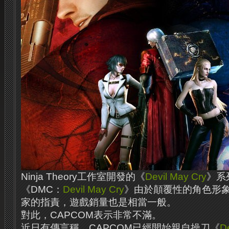
Ninja Theory工作室開發的《
Devil May Cry
》系
《DMC：
Devil May Cry
》由於顛覆性的角色形
家的指責，遊戲銷量也是相當一般。
對此，CAPCOM表示非常不滿。
近日有傳言稱，CAPCOM已經開始親自操刀《
D