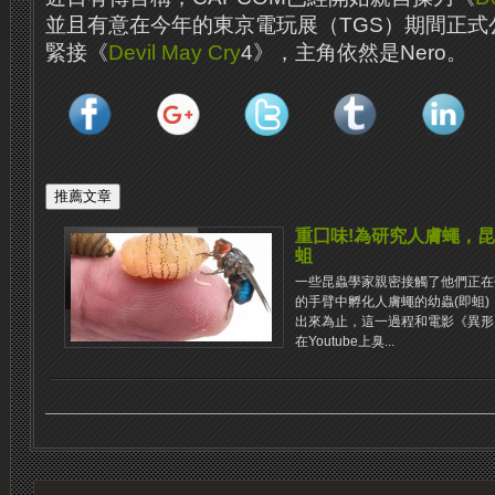
並且有意在今年的東京電玩展（TGS）期間正式
緊接《
Devil May Cry
4》，主角依然是Nero。
重囗味!為研究人膚蠅，
蛆
一些昆蟲學家親密接觸了他們正在
的手臂中孵化人膚蠅的幼蟲(即蛆
出來為止，這一過程和電影《異形
在Youtube上臭...