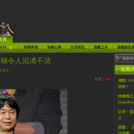
首頁
BOX
奇聞奇視
攻略心得
生活科技
遊戲之外
遊戲綜合
命稱令人混淆不清
近期
合資訊
點閱
1,042
傳聞: S
部曲！
韓國獨立AR
Guardi
記者：原計
止
媒體：《H
佔遊戲