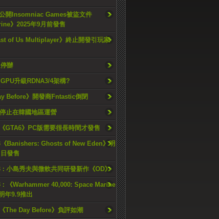
開Insomniac Games被盜文件
rine》2025年9月前發售
ast of Us Multiplayer》終止開發引玩家
久停辦
o GPU升級RDNA3/4架構?
ay Before》開發商Fntastic倒閉
h將停止在韓國地區運營
《GTA6》PC版需要很長時間才發售
《Banishers: Ghosts of New Eden》明
4 日發售
23 : 小島秀夫與微軟共同研發新作《OD》
 : 《Warhammer 40,000: Space Marine
檔明年9.9推出
《The Day Before》負評如潮