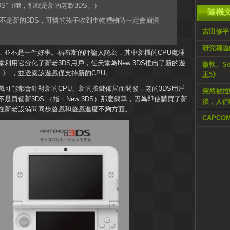
w old 3DS”（哦，那就是新的老款3DS。）
隨機
而不是新的3DS，可憐的孩子收到生物禮物時一定會崩潰
吉田修平
研究稱遊
，並不是一件好事。福布斯的評論人認為，其中新機的CPU處理
利用它分化了新老3DS用戶，任天堂為New 3DS推出了新的遊
微軟、S
cles）》 ，並透露該遊戲僅支持新的CPU。
王5》
可能都會針對新的CPU、新的按鍵佈局而開發，老的3DS用戶
突然被拉
買個新3DS （指：New 3DS）那麼簡單，因為即使購買了新
後，人們
在新老設備間同步遊戲和遊戲進度不夠方面。
CAPCO