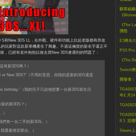
駭客組織公
《Wolve
《The L
憤怒
 S和New 3DS LL，在外觀、硬件和功能上比起老版都有所改
E3將永
 LL的玩家對這款新掌機產生了興趣。不過這倆貨的新名字還正不
PS5 Pr
失敗，已經有老外抱怨以後去買New 3DS會遇到的問題了：
《The D
?”（你這有新3DS嗎？）
Twitc
 new 3DS or New 3DS?”（不用好意思，你指的是新的3DS還是
開發者：
TGA2023
 for his birthday.”（我的兒子只說他想要一台新3DS當生日
年2 月1
是一台新的新3DS？）
TGA20
S。）
TGA2023
II 》定
DS.”（我們有一台二手的新3DS。）
t one.”（我選最便宜那台。）
Steam上