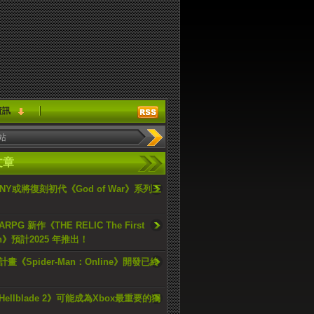
資訊
文章
ONY或將復刻初代《God of War》系列三
PG 新作《THE RELIC The First
an》預計2025 年推出！
畫《Spider-Man：Online》開發已終
ellblade 2》可能成為Xbox最重要的獨