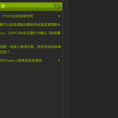
文章
：PSVR仍有發展空間
戲可以提高運動知覺效果超過真實運動
ony、CAPCOM各回應PS4獨佔《街頭霸
頭髮！每個人都很生氣，然而在得知真相
啞然了…
M在Steam上銷售額急速增加