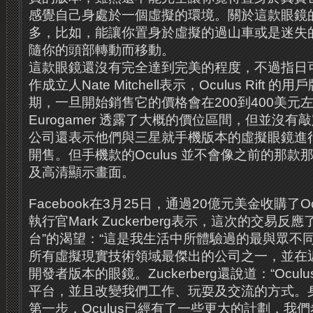
感覺自己身處於一個虛擬的環境。關於這款眼鏡
多，比如，能讓你置身於虛擬的過山車或是迷失
隨你的頭部轉動而移動。
這款眼鏡還沒有完全達到完美的程度，不過指日可待
作成立人Nate Mitchell表示，Oculus Rift
期，一旦開始銷售它的價格會在200到400美元左右。
Eurogamer 透露了大概的價位區間，但並沒有
公司還表示他們與三星就手機版本的虛擬眼鏡進
開售。但手機款的Oculus 並不會像之前的那
及高清顯示畫面。
Facebook在3月25日，通過20億元美金收購了O
執行官Mark Zuckerberg表示，這次的交易
台”的渴望：“這是我生活中所體驗過的最與眾不
所有虛擬現實技術領域最傑出的公司之一，並在近
開發者版本的眼鏡。Zuckerberg還說道：“Ocu
平台，並且改變我們工作、玩耍及交流的方式。
第一步，Oculus已經有了一些更大的計劃，我