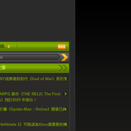
資訊
文章
ONY或將復刻初代《God of War》系列三
PG 新作《THE RELIC The First
an》預計2025 年推出！
畫《Spider-Man：Online》開發已終
ellblade 2》可能成為Xbox最重要的獨