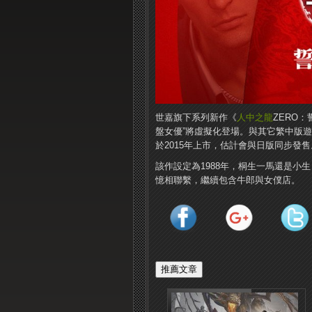
世嘉旗下系列新作《
人中之龍
ZERO
盤女優”將虛擬化登場。與其它繁中版遊戲
於2015年上市，估計會與日版同步發售
該作設定為1988年，桐生一馬還是小
憶相聯繫，繼續包含牛郎與女僕店。