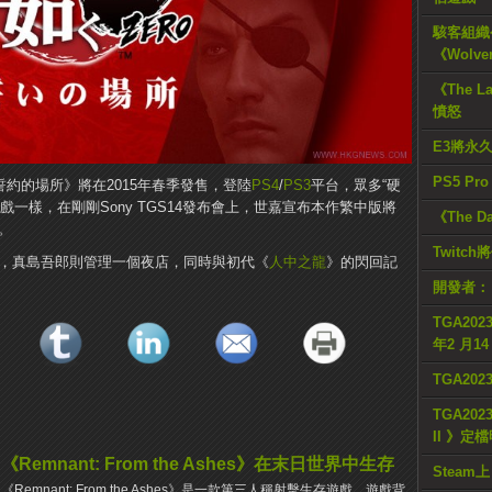
駭客組織公
《Wolve
《The L
憤怒
E3將永
PS5 Pr
：誓約的場所》將在2015年春季發售，登陸
PS4
/
PS3
平台，眾多“硬
一樣，在剛剛Sony TGS14發布會上，世嘉宣布本作繁中版將
《The D
。
Twitc
生，真島吾郎則管理一個夜店，同時與初代《
人中之龍
》的閃回記
開發者：
TGA2023
年2 月1
TGA20
TGA2023
II 》定
《Remnant: From the Ashes》在末日世界中生存
Steam上
《Remnant: From the Ashes》是一款第三人稱射擊生存遊戲，遊戲背