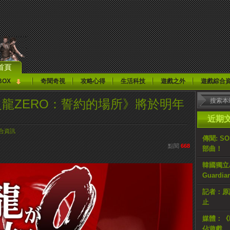
首頁
BOX
奇聞奇視
攻略心得
生活科技
遊戲之外
遊戲綜合
中之龍ZERO：誓約的場所》將於明年
近期
合資訊
傳聞: S
點閱
668
部曲！
韓國獨立AR
Guardi
記者：原計
止
媒體：《H
佔遊戲