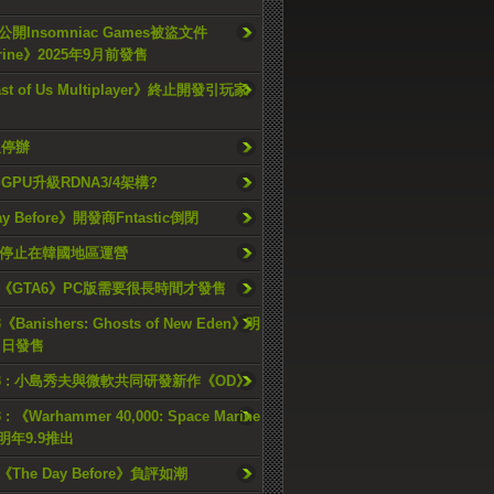
開Insomniac Games被盜文件
rine》2025年9月前發售
ast of Us Multiplayer》終止開發引玩家
久停辦
o GPU升級RDNA3/4架構?
ay Before》開發商Fntastic倒閉
h將停止在韓國地區運營
《GTA6》PC版需要很長時間才發售
《Banishers: Ghosts of New Eden》明
4 日發售
23 : 小島秀夫與微軟共同研發新作《OD》
 : 《Warhammer 40,000: Space Marine
檔明年9.9推出
《The Day Before》負評如潮